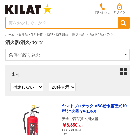
問い合わせ
ログイン
何をお探しですか？
ホーム
>
日用品・生活雑貨
>
防犯・防災用品
>
防災用品
>
消火器/消火バケツ
消火器/消火バケツ
条件で絞り込む
1
件
ヤマトプロテック ABC粉末蓄圧式10
型 消火器 YA-10NX
安全で高品質の消火器。
￥8,850
税抜
(￥9,735
)
税込
1台