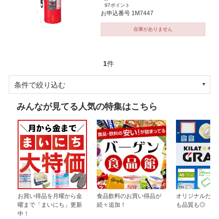
97ポイント
お申込番号 1M7447
在庫がありません
1
件
条件で絞り込む
みんなが見てる人気の特集はこちら
お買い得品を月曜から金
食品飲料のお買い得品が
オリジナルだか
曜まで「まいにち」更新
続々追加！
も品質も◎
中！