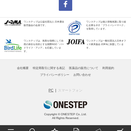
ワンステップは公益社団法人 日本通信
ワンステップは個人情報保護に取り組
販売協会の会員です。
む企業を示す「プライバシーマーク」
を取得しています。
ワンステップは、鳥類を指標にして自
ワンステップは一般社団法人日本オフ
然の保全を目的とする国際NGO「バー
ィス家具協会 JOIFAに加盟していま
ドライフ・アジア」を応援していま
す。
す。
会社概要
特定商取引に関する表記
医薬品の販売について
利用規約
プライバシーポリシー
お問い合わせ
PC
スマートフォン
Copyright © ONESTEP Co.,Ltd.
All Rights Reserved.