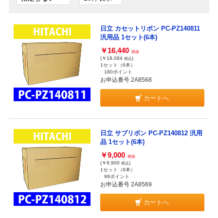
日立 カセットリボン PC-PZ140811
汎用品 1セット(6本)
￥16,440
税抜
(￥18,084
)
税込
1セット（6本）
180ポイント
お申込番号 2A8568
カートへ
日立 サブリボン PC-PZ140812 汎用
品 1セット(6本)
￥9,000
税抜
(￥9,900
)
税込
1セット（6本）
99ポイント
お申込番号 2A8569
カートへ