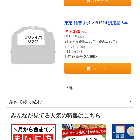
カートへ
東芝 詰替リボン R1524 汎用品 6本
￥7,380
税抜
(￥8,118
)
税込
1本あたり税抜1230円（税込1353円）
1セット（6本）
81ポイント
お申込番号 2A0993
カートへ
7
件
条件で絞り込む
みんなが見てる人気の特集はこちら