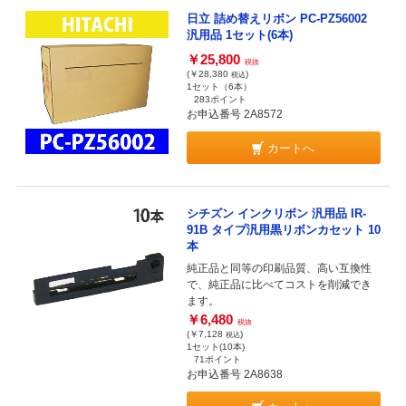
日立 詰め替えリボン PC-PZ56002
汎用品 1セット(6本)
￥25,800
税抜
(￥28,380
)
税込
1セット（6本）
283ポイント
お申込番号 2A8572
カートへ
シチズン インクリボン 汎用品 IR-
91B タイプ汎用黒リボンカセット 10
本
純正品と同等の印刷品質、高い互換性
で、純正品に比べてコストを削減でき
ます。
￥6,480
税抜
(￥7,128
)
税込
1セット(10本)
71ポイント
お申込番号 2A8638