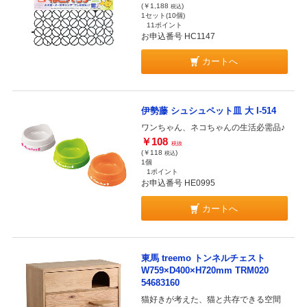
(￥1,188
)
税込
1セット(10個)
11ポイント
お申込番号 HC1147
カートへ
伊勢藤 シュシュペット皿 大 I-514
ワンちゃん、ネコちゃんの生活必需品♪
￥108
税抜
(￥118
)
税込
1個
1ポイント
お申込番号 HE0995
カートへ
東馬 treemo トンネルチェスト
W759×D400×H720mm TRM020
54683160
猫好きが考えた、猫と共存できる空間