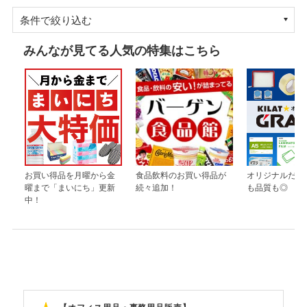
条件で絞り込む
みんなが見てる人気の特集はこちら
お買い得品を月曜から金
食品飲料のお買い得品が
オリジナルだか
曜まで「まいにち」更新
続々追加！
も品質も◎
中！