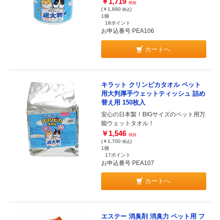
￥1,719
税抜
(￥1,890
)
税込
1個
18ポイント
お申込番号 PEA106
カートへ
キラット クリンピカタオル ペット
用大判厚手ウェットティッシュ 詰め
替え用 150枚入
安心の日本製！BIGサイズのペット用万
能ウェットタオル！
￥1,546
税抜
(￥1,700
)
税込
1個
17ポイント
お申込番号 PEA107
カートへ
エステー 消臭剤 消臭力 ペット用 フ