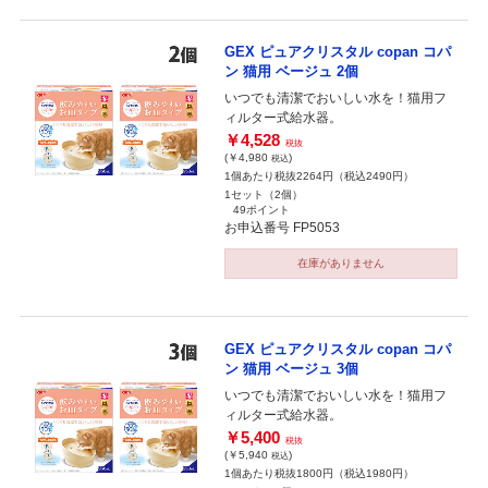
GEX ピュアクリスタル copan コパ
ン 猫用 ベージュ 2個
いつでも清潔でおいしい水を！猫用フ
ィルター式給水器。
￥4,528
税抜
(￥4,980
)
税込
1個あたり税抜2264円（税込2490円）
1セット（2個）
49ポイント
お申込番号 FP5053
在庫がありません
GEX ピュアクリスタル copan コパ
ン 猫用 ベージュ 3個
いつでも清潔でおいしい水を！猫用フ
ィルター式給水器。
￥5,400
税抜
(￥5,940
)
税込
1個あたり税抜1800円（税込1980円）