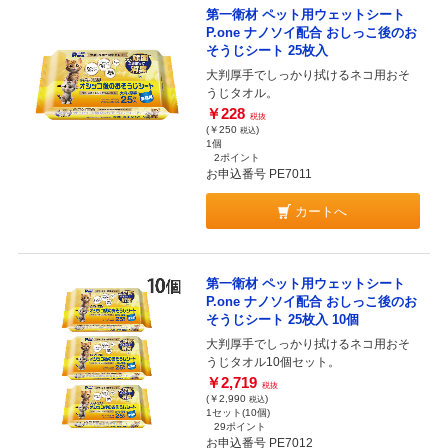
第一衛材 ペット用ウェットシート
P.one ナノソイ配合 おしっこ後のお
そうじシート 25枚入
大判厚手でしっかり拭けるネコ用おそ
うじタオル。
￥228
税抜
(￥250
)
税込
1個
2ポイント
お申込番号 PE7011
カートへ
第一衛材 ペット用ウェットシート
P.one ナノソイ配合 おしっこ後のお
そうじシート 25枚入 10個
大判厚手でしっかり拭けるネコ用おそ
うじタオル10個セット。
￥2,719
税抜
(￥2,990
)
税込
1セット(10個)
29ポイント
お申込番号 PE7012