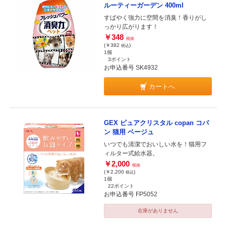
ルーティーガーデン 400ml
すばやく強力に空間を消臭！香りがし
っかり広がります！
￥348
税抜
(￥382
)
税込
1個
3ポイント
お申込番号 SK4932
カートへ
GEX ピュアクリスタル copan コパ
ン 猫用 ベージュ
いつでも清潔でおいしい水を！猫用フ
ィルター式給水器。
￥2,000
税抜
(￥2,200
)
税込
1個
22ポイント
お申込番号 FP5052
在庫がありません