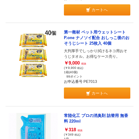
カートへ
第一衛材 ペット用ウェットシート
P.one ナノソイ配合 おしっこ後のお
そうじシート 25枚入 40個
大判厚手でしっかり拭けるネコ用おそ
うじタオル。お得なケース売り。
￥9,000
税抜
(￥9,900
)
税込
1箱(40個)
99ポイント
お申込番号 PE7013
カートへ
常陸化工 プロの消臭剤 詰替用 無香
料 220ml
￥318
税抜
(￥349
)
税込
1袋