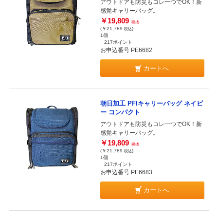
アウトドアも防災もコレ一つでOK！新
感覚キャリーバッグ。
￥19,809
税抜
(￥21,789
)
税込
1個
217ポイント
お申込番号 PE6682
カートへ
朝日加工 PFIキャリーバッグ ネイビ
ー コンパクト
アウトドアも防災もコレ一つでOK！新
感覚キャリーバッグ。
￥19,809
税抜
(￥21,789
)
税込
1個
217ポイント
お申込番号 PE6683
カートへ