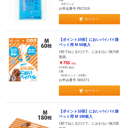
3ポイント
お申込番号 PEC016
カートへ
【ポイント10倍】においバイバイ袋
ペット用 M 60枚入
1秒でねじるだけで、におわない強力防
臭袋。
￥755
税抜
(￥830
)
税込
1袋
83ポイント
（10倍）
お申込番号 SK6371
カートへ
【ポイント10倍】においバイバイ袋
ペット用 M 180枚入
1秒でねじるだけで、におわない強力防