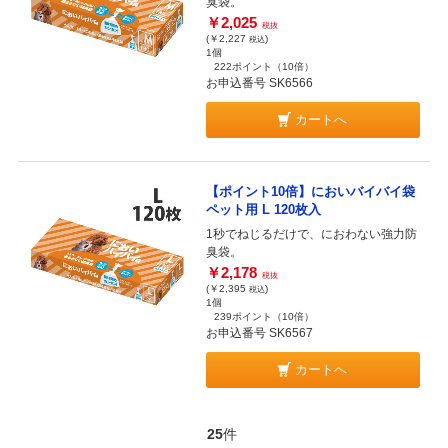
臭袋。
￥2,025
税抜
(￥2,227
)
税込
1個
222ポイント
（10倍）
お申込番号 SK6566
カートへ
【ポイント10倍】においバイバイ袋
ペット用 L 120枚入
1秒でねじるだけで、におわない強力防
臭袋。
￥2,178
税抜
(￥2,395
)
税込
1個
239ポイント
（10倍）
お申込番号 SK6567
カートへ
25
件