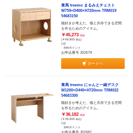
東馬 treemo まるみえチェスト
W759×D400×H720mm TRM019
54683150
猫好きが考えた、猫と共存できる空間
を作るためのアイテム。
￥45,273
税抜
(￥49,800
)
税込
1台
498ポイント
お申込番号 J02679
カートへ
東馬 treemo にゃんと一緒デスク
W1200×D440×H720mm TRM022
54683300
猫好きが考えた、猫と共存できる空間
を作るためのアイテム。
￥36,182
税抜
(￥39,800
)
税込
1台
398ポイント
お申込番号 J02681