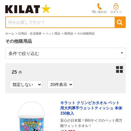
問い合わせ
ログイン
何をお探しですか？
ホーム
>
日用品・生活雑貨
>
ペット用品
>
猫用品
>
その他猫用品
その他猫用品
条件で絞り込む
25
件
キラット クリンピカタオル ペット
用大判厚手ウェットティッシュ 本体
150枚入
安心の日本製！BIGサイズのペット用万
能ウェットタオル！