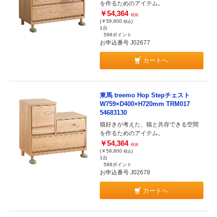
を作るためのアイテム。
￥54,364
税抜
(￥59,800
)
税込
1台
598ポイント
お申込番号 J02677
カートへ
東馬 treemo Hop Stepチェスト
W759×D400×H720mm TRM017
54683130
猫好きが考えた、猫と共存できる空間
を作るためのアイテム。
￥54,364
税抜
(￥59,800
)
税込
1台
598ポイント
お申込番号 J02678
カートへ