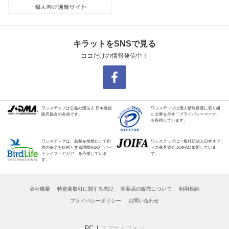
キラットをSNSで見る
ココだけの情報発信中！
ワンステップは公益社団法人 日本通信
ワンステップは個人情報保護に取り組
販売協会の会員です。
む企業を示す「プライバシーマーク」
を取得しています。
ワンステップは、鳥類を指標にして自
ワンステップは一般社団法人日本オフ
然の保全を目的とする国際NGO「バー
ィス家具協会 JOIFAに加盟していま
ドライフ・アジア」を応援していま
す。
す。
会社概要
特定商取引に関する表記
医薬品の販売について
利用規約
プライバシーポリシー
お問い合わせ
PC
スマートフォン