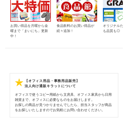
お買い得品を月曜から金
食品飲料のお買い得品が
オリジナルだか
曜まで「まいにち」更新
続々追加！
も品質も◎
中！
【オフィス用品・事務用品販売】
法人向け通販キラットについて
オフィスで使うコピー用紙から文房具、オフィス家具から日用
雑貨まで、オフィスに必要なものをお届けします。
お探しの商品が見つかりませんでしたら、担当スタッフが商品
をお探しいたしますのでお気軽にお問い合わせください。