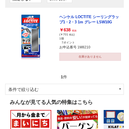
ヘンケル LOCTITE シーリングラッ
プ1・2・3 1m グレー LSW10G
￥638
税抜
(￥701
)
税込
1個
7ポイント
お申込番号 1M8210
在庫がありません
1
件
条件で絞り込む
みんなが見てる人気の特集はこちら