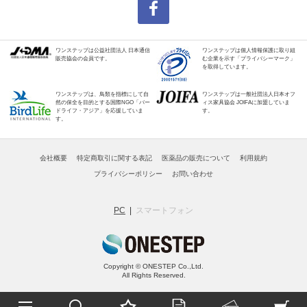
ワンステップは公益社団法人 日本通信
ワンステップは個人情報保護に取り組
販売協会の会員です。
む企業を示す「プライバシーマーク」
を取得しています。
ワンステップは、鳥類を指標にして自
ワンステップは一般社団法人日本オフ
然の保全を目的とする国際NGO「バー
ィス家具協会 JOIFAに加盟していま
ドライフ・アジア」を応援していま
す。
す。
会社概要
特定商取引に関する表記
医薬品の販売について
利用規約
プライバシーポリシー
お問い合わせ
PC
スマートフォン
Copyright © ONESTEP Co.,Ltd.
All Rights Reserved.