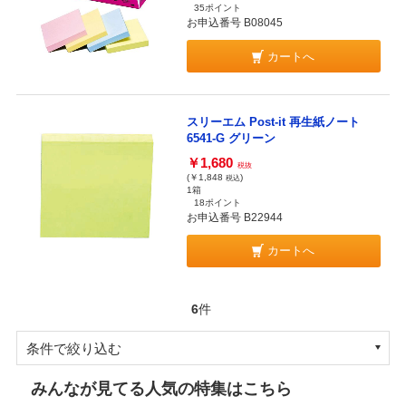
35ポイント
お申込番号 B08045
カートへ
スリーエム Post-it 再生紙ノート
6541-G グリーン
￥1,680
税抜
(￥1,848
)
税込
1箱
18ポイント
お申込番号 B22944
カートへ
6
件
条件で絞り込む
みんなが見てる人気の特集はこちら