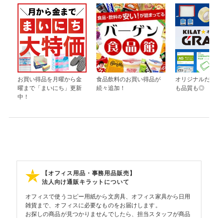
お買い得品を月曜から金
食品飲料のお買い得品が
オリジナルだか
曜まで「まいにち」更新
続々追加！
も品質も◎
中！
【オフィス用品・事務用品販売】
法人向け通販キラットについて
オフィスで使うコピー用紙から文房具、オフィス家具から日用
雑貨まで、オフィスに必要なものをお届けします。
お探しの商品が見つかりませんでしたら、担当スタッフが商品