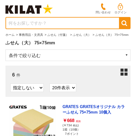
問い合わせ
ログイン
何をお探しですか？
ホーム
>
事務用品・文房具
>
ふせん（付箋）
>
ふせん（大）
>
ふせん（大） 75×75mm
ふせん（大） 75×75mm
条件で絞り込む
6
件
GRATES GRATESオリジナル カラ
ーふせん 75×75mm 10個入
￥668
税抜
(￥734
)
税込
1箱（10個）
7ポイント