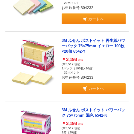
20ポイント
お申込番号 B04232
カートへ
3M ふせん ポストイット 再生紙パワ
ーパック 75×75mm イエロー 100枚
×20個 6542-Y
￥3,198
税抜
(￥3,517
)
税込
1パック（100枚×20個）
35ポイント
お申込番号 B04233
カートへ
3M ふせん ポストイット パワーパッ
ク 75×75mm 混色 6542-K
￥3,198
税抜
(￥3,517
)
税込
1箱（20個）