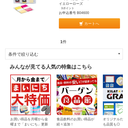
イエローローズ
3ポイント
お申込番号 B04600
カートへ
1
件
条件で絞り込む
みんなが見てる人気の特集はこちら
お買い得品を月曜から金
食品飲料のお買い得品が
オリジナルだか
曜まで「まいにち」更新
続々追加！
も品質も◎