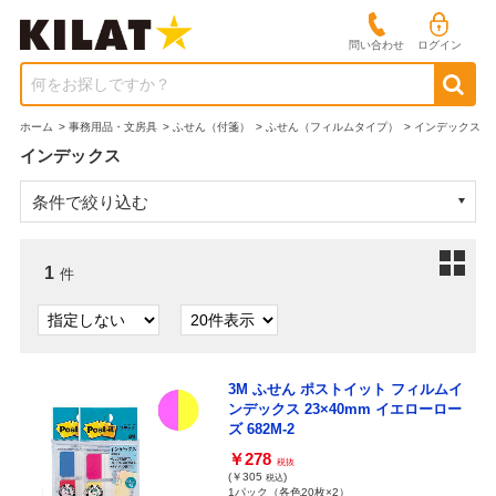
問い合わせ
ログイン
何をお探しですか？
ホーム
>
事務用品・文房具
>
ふせん（付箋）
>
ふせん（フィルムタイプ）
>
インデックス
インデックス
条件で絞り込む
1
件
3M ふせん ポストイット フィルムイ
ンデックス 23×40mm イエローロー
ズ 682M-2
￥278
税抜
(￥305
)
税込
1パック（各色20枚×2）