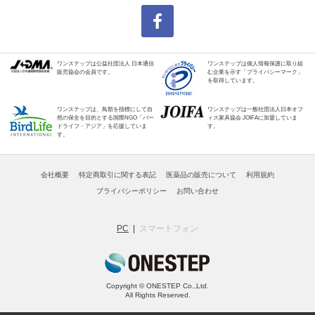
ワンステップは公益社団法人 日本通信
ワンステップは個人情報保護に取り組
販売協会の会員です。
む企業を示す「プライバシーマーク」
を取得しています。
ワンステップは、鳥類を指標にして自
ワンステップは一般社団法人日本オフ
然の保全を目的とする国際NGO「バー
ィス家具協会 JOIFAに加盟していま
ドライフ・アジア」を応援していま
す。
す。
会社概要
特定商取引に関する表記
医薬品の販売について
利用規約
プライバシーポリシー
お問い合わせ
PC
スマートフォン
Copyright © ONESTEP Co.,Ltd.
All Rights Reserved.