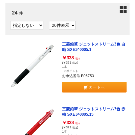
24
件
三菱鉛筆 ジェットストリーム3色 白
軸 SXE340005.1
￥338
税抜
(￥371
)
税込
1本
3ポイント
お申込番号 B06753
カートへ
三菱鉛筆 ジェットストリーム3色 赤
軸 SXE340005.15
￥338
税抜
(￥371
)
税込
1本