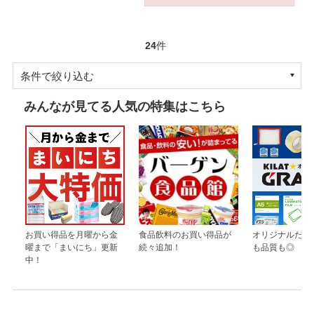
24
件
条件で絞り込む
みんなが見てる人気の特集はこちら
お買い得品を月曜から金
食品飲料のお買い得品が
オリジナルだか
曜まで「まいにち」更新
続々追加！
も品質も◎
中！