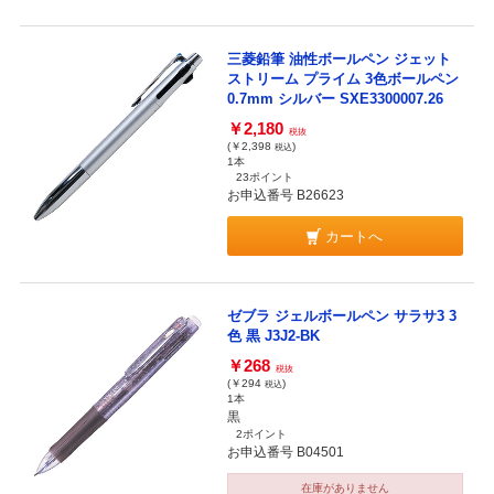
三菱鉛筆 油性ボールペン ジェット
ストリーム プライム 3色ボールペン
0.7mm シルバー SXE3300007.26
￥2,180
税抜
(￥2,398
)
税込
1本
23ポイント
お申込番号 B26623
カートへ
ゼブラ ジェルボールペン サラサ3 3
色 黒 J3J2-BK
￥268
税抜
(￥294
)
税込
1本
黒
2ポイント
お申込番号 B04501
在庫がありません