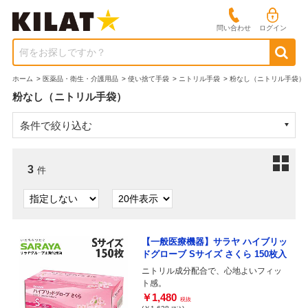
問い合わせ
ログイン
何をお探しですか？
ホーム
>
医薬品・衛生・介護用品
>
使い捨て手袋
>
ニトリル手袋
>
粉なし（ニトリル手袋）
粉なし（ニトリル手袋）
条件で絞り込む
3
件
【一般医療機器】サラヤ ハイブリッ
ドグローブ Sサイズ さくら 150枚入
ニトリル成分配合で、心地よいフィッ
ト感。
￥1,480
税抜