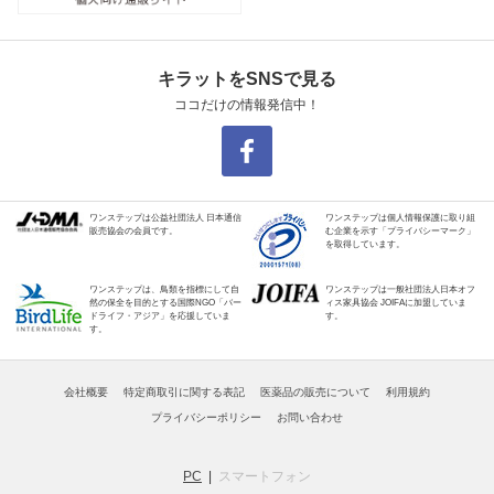
キラットをSNSで見る
ココだけの情報発信中！
ワンステップは公益社団法人 日本通信
ワンステップは個人情報保護に取り組
販売協会の会員です。
む企業を示す「プライバシーマーク」
を取得しています。
ワンステップは、鳥類を指標にして自
ワンステップは一般社団法人日本オフ
然の保全を目的とする国際NGO「バー
ィス家具協会 JOIFAに加盟していま
ドライフ・アジア」を応援していま
す。
す。
会社概要
特定商取引に関する表記
医薬品の販売について
利用規約
プライバシーポリシー
お問い合わせ
PC
スマートフォン