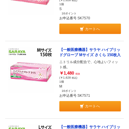
(￥1,628
)
税込
1個
S
16ポイント
お申込番号 SK7570
カートへ
【一般医療機器】サラヤ ハイブリッ
ドグローブ Mサイズ さくら 150枚入
ニトリル成分配合で、心地よいフィッ
ト感。
￥1,480
税抜
(￥1,628
)
税込
1個
M
16ポイント
お申込番号 SK7571
カートへ
【一般医療機器】サラヤ ハイブリッ