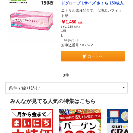
ドグローブ Lサイズ さくら 150枚入
ニトリル成分配合で、心地よいフィッ
ト感。
￥1,480
税抜
(￥1,628
)
税込
1個
L
16ポイント
お申込番号 SK7572
カートへ
3
件
条件で絞り込む
みんなが見てる人気の特集はこちら