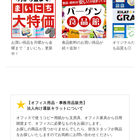
お買い得品を月曜から金
食品飲料のお買い得品が
オリジナルだか
曜まで「まいにち」更新
続々追加！
も品質も◎
中！
【オフィス用品・事務用品販売】
法人向け通販キラットについて
オフィスで使うコピー用紙から文房具、オフィス家具から日用
雑貨まで、オフィスに必要なものをお届けします。
お探しの商品が見つかりませんでしたら、担当スタッフが商品
をお探しいたしますのでお気軽にお問い合わせください。