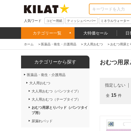
人気ワード
コピー用紙
ティッシュペーパー
ミネラルウォーター
カテゴリー一覧
大特価セール
日
ホーム
>
医薬品・衛生・介護用品
>
大人用おむつ
>
おむつ用尿と
おむつ用尿
カテゴリーから探す
医薬品・衛生・介護用品
大人用おむつ
指定しない
大人用おむつ（パンツタイプ）
15
全
件
大人用おむつ（テープタイプ）
おむつ用尿とりパッド（パンツタイ
プ用）
尿漏れパッド