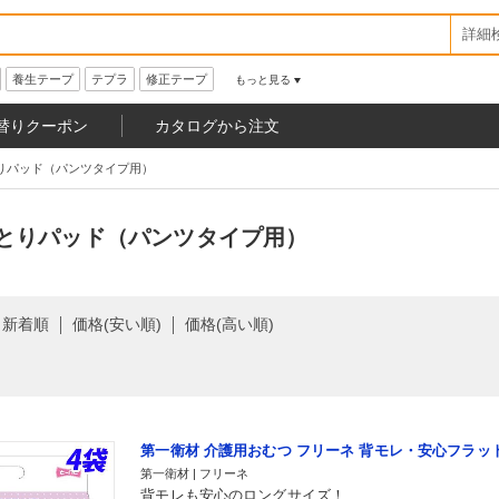
詳細
養生テープ
テプラ
修正テープ
もっと見る
替りクーポン
カタログから注文
りパッド（パンツタイプ用）
とりパッド（パンツタイプ用）
新着順
価格(安い順)
価格(高い順)
第一衛材 介護用おむつ フリーネ 背モレ・安心フラットタ
第一衛材 | フリーネ
背モレも安心のロングサイズ！