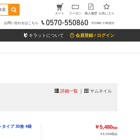
検索
カート
クーポン
購入履歴
お気に入り
お問い合わせはこちら
平日9時ｰ17時受付
キラットについて
会員登録 / ログイン
詳細一覧
サムネイル
イプ 30枚 4袋
￥5,480
税抜
￥6,028
税込