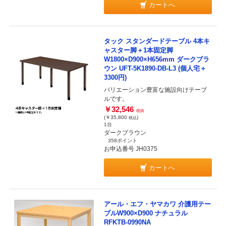
カートへ
タック スタンダードテーブル 4本キ
ャスター脚＋1本固定脚
W1800×D900×H656mm ダークブラ
ウン UFT-5K1890-DB-L3 (個人宅＋
3300円)
バリエーション豊富な施設向けテーブ
ルです。
￥32,546
税抜
(￥35,800
)
税込
1台
ダークブラウン
358ポイント
お申込番号 JH0375
カートへ
アール・エフ・ヤマカワ 介護用テー
ブルW900×D900 ナチュラル
RFKTB-0990NA