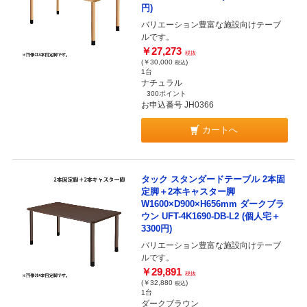
円)
バリエーション豊富な施設向けテーブ
ルです。
￥27,273
税抜
(￥30,000
)
税込
1台
ナチュラル
300ポイント
お申込番号 JH0366
カートへ
タック スタンダードテーブル 2本固
定脚＋2本キャスター脚
W1600×D900×H656mm ダークブラ
ウン UFT-4K1690-DB-L2 (個人宅＋
3300円)
バリエーション豊富な施設向けテーブ
ルです。
￥29,891
税抜
(￥32,880
)
税込
1台
ダークブラウン