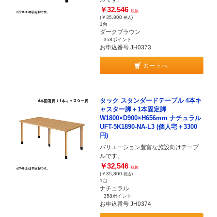
￥32,546
税抜
(￥35,800
)
税込
1台
ダークブラウン
358ポイント
お申込番号 JH0373
カートへ
タック スタンダードテーブル 4本キ
ャスター脚＋1本固定脚
W1800×D900×H656mm ナチュラル
UFT-5K1890-NA-L3 (個人宅＋3300
円)
バリエーション豊富な施設向けテーブ
ルです。
￥32,546
税抜
(￥35,800
)
税込
1台
ナチュラル
358ポイント
お申込番号 JH0374