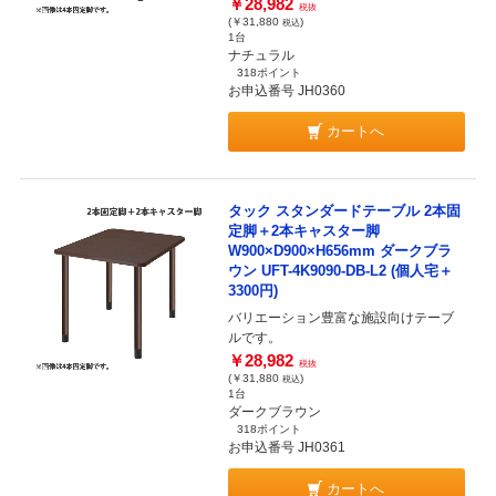
￥28,982
税抜
(￥31,880
)
税込
1台
ナチュラル
318ポイント
お申込番号 JH0360
カートへ
タック スタンダードテーブル 2本固
定脚＋2本キャスター脚
W900×D900×H656mm ダークブラ
ウン UFT-4K9090-DB-L2 (個人宅＋
3300円)
バリエーション豊富な施設向けテーブ
ルです。
￥28,982
税抜
(￥31,880
)
税込
1台
ダークブラウン
318ポイント
お申込番号 JH0361
カートへ