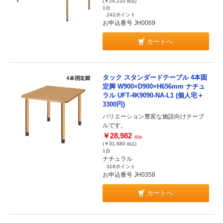
(￥24,220
)
税込
1台
242ポイント
お申込番号 JH0069
カートへ
タック スタンダードテーブル 4本固
定脚 W900×D900×H656mm ナチュ
ラル UFT-4K9090-NA-L1 (個人宅＋
3300円)
バリエーション豊富な施設向けテーブ
ルです。
￥28,982
税抜
(￥31,880
)
税込
1台
ナチュラル
318ポイント
お申込番号 JH0358
カートへ