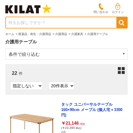
問い合わせ
ログイン
何をお探しですか？
ホーム
>
医薬品・衛生・介護用品
>
介護用品
>
介護家具
>
介護用テーブル
介護用テーブル
条件で絞り込む
22
件
タック ユニバーサルテーブル
160×90cm メープル (個人宅＋3300
円)
￥21,146
税抜
(￥23,260
)
税込
1台