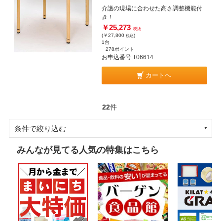
介護の現場に合わせた高さ調整機能付
き！
￥25,273
税抜
(￥27,800
)
税込
1台
278ポイント
お申込番号 T06614
カートへ
22
件
条件で絞り込む
みんなが見てる人気の特集はこちら