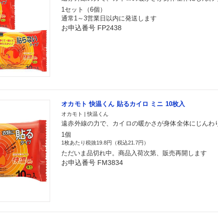
1セット（6個）
通常1～3営業日以内に発送します
お申込番号 FP2438
オカモト 快温くん 貼るカイロ ミニ 10枚入
オカモト | 快温くん
遠赤外線の力で、カイロの暖かさが身体全体にじんわ
1個
1枚あたり税抜19.8円（税込21.7円）
ただいま品切れ中。商品入荷次第、販売再開します
お申込番号 FM3834