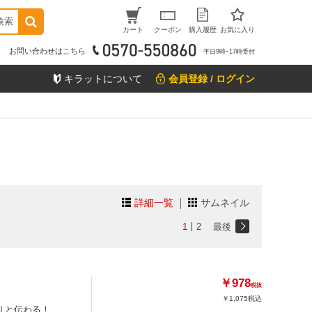
検索
カート
クーポン
購入履歴
お気に入り
お問い合わせはこちら
平日9時ｰ17時受付
キラットについて
会員登録 / ログイン
詳細一覧
サムネイル
1
2
最後
￥978
税抜
￥1,075
税込
りと伝わる！