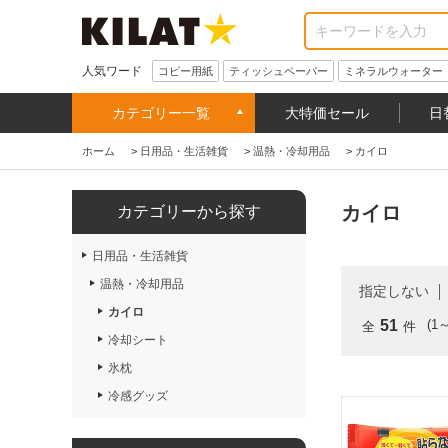
人気ワード
コピー用紙
ティッシュペーパー
ミネラルウォーター
カテゴリー一覧
大特価セール
日
ホーム
>
日用品・生活雑貨
>
温熱・冷却用品
>
カイロ
カイロ
カテゴリーから探す
日用品・生活雑貨
温熱・冷却用品
指定しない
カイロ
51
(1
全
件
冷却シート
氷枕
冷感グッズ