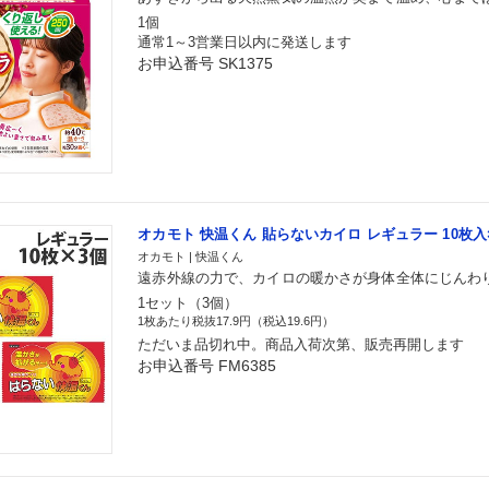
1個
通常1～3営業日以内に発送します
お申込番号 SK1375
オカモト 快温くん 貼らないカイロ レギュラー 10枚入
オカモト | 快温くん
遠赤外線の力で、カイロの暖かさが身体全体にじんわ
1セット（3個）
1枚あたり税抜17.9円（税込19.6円）
ただいま品切れ中。商品入荷次第、販売再開します
お申込番号 FM6385