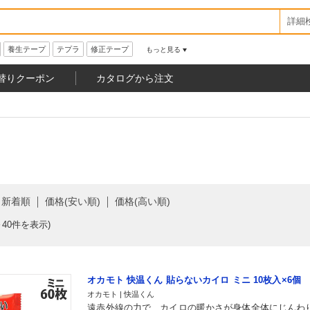
詳細
養生テープ
テプラ
修正テープ
もっと見る
替りクーポン
カタログから注文
新着順
価格(安い順)
価格(高い順)
～40件を表示)
オカモト 快温くん 貼らないカイロ ミニ 10枚入×6個
オカモト | 快温くん
遠赤外線の力で、カイロの暖かさが身体全体にじんわ