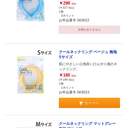
￥298
税抜
(￥327
)
税込
1個
3ポイント
お申込番号 SK9022
在庫がありません
クールネックリング ベージュ 無地
Sサイズ
肌にやさしい心地良いひんやり感のネ
ックリング。
￥180
税抜
(￥198
)
税込
1個
1ポイント
お申込番号 SK9023
カートへ
クールネックリング マットグレー