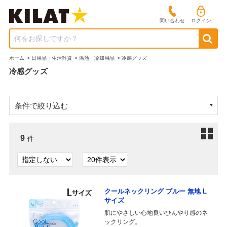
問い合わせ
ログイン
何をお探しですか？
ホーム
>
日用品・生活雑貨
>
温熱・冷却用品
>
冷感グッズ
冷感グッズ
条件で絞り込む
9
件
クールネックリング ブルー 無地 L
サイズ
肌にやさしい心地良いひんやり感のネ
ックリング。