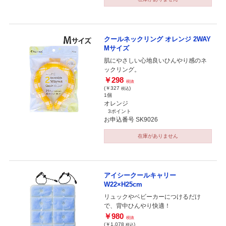
クールネックリング オレンジ 2WAY
Mサイズ
肌にやさしい心地良いひんやり感のネ
ックリング。
￥298
税抜
(￥327
)
税込
1個
オレンジ
3ポイント
お申込番号 SK9026
在庫がありません
アイシークールキャリー
W22×H25cm
リュックやベビーカーにつけるだけ
で、背中ひんやり快適！
￥980
税抜
(￥1,078
)
税込