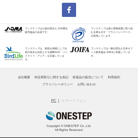
ワンステップは公益社団法人 日本通信
ワンステップは個人情報保護に取り組
販売協会の会員です。
む企業を示す「プライバシーマーク」
を取得しています。
ワンステップは、鳥類を指標にして自
ワンステップは一般社団法人日本オフ
然の保全を目的とする国際NGO「バー
ィス家具協会 JOIFAに加盟していま
ドライフ・アジア」を応援していま
す。
す。
会社概要
特定商取引に関する表記
医薬品の販売について
利用規約
プライバシーポリシー
お問い合わせ
PC
スマートフォン
Copyright © ONESTEP Co.,Ltd.
All Rights Reserved.