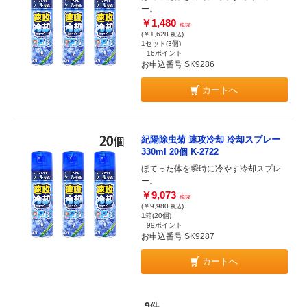
ー。
￥1,480
税抜
(￥1,628
)
税込
1セット(3個)
16ポイント
お申込番号 SK9286
カートへ
紀陽除虫菊 速攻冷却 冷却スプレー
330ml 20個 K-2722
ほてった体を瞬時に冷やす冷却スプレ
ー。
￥9,073
税抜
(￥9,980
)
税込
1箱(20個)
99ポイント
お申込番号 SK9287
カートへ
9
件