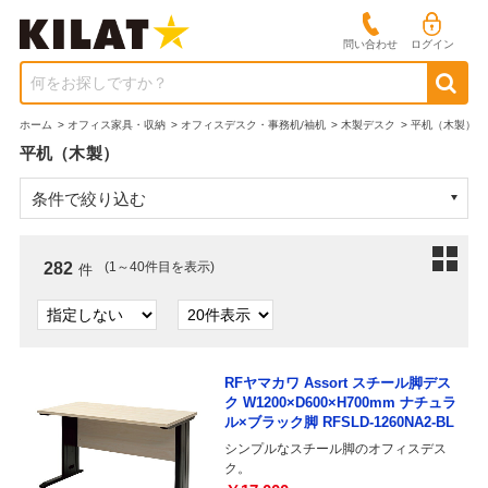
問い合わせ
ログイン
何をお探しですか？
ホーム
>
オフィス家具・収納
>
オフィスデスク・事務机/袖机
>
木製デスク
>
平机（木製）
平机（木製）
条件で絞り込む
282
(1～40件目を表示)
件
RFヤマカワ Assort スチール脚デス
ク W1200×D600×H700mm ナチュラ
ル×ブラック脚 RFSLD-1260NA2-BL
シンプルなスチール脚のオフィスデス
ク。