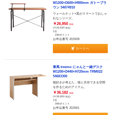
W1200×D600×H900mm ガトーブラ
ウン 54074910
ウォールナット×黒がスマートでおしゃ
れなシリーズ。
￥26,950
税抜
(￥29,645
)
税込
1台
296ポイント
お申込番号 J02609
カートへ
東馬 treemo にゃんと一緒デスク
W1200×D440×H720mm TRM022
54683300
猫好きが考えた、猫と共存できる空間
を作るためのアイテム。
￥36,182
税抜
(￥39,800
)
税込
1台
398ポイント
お申込番号 J02681