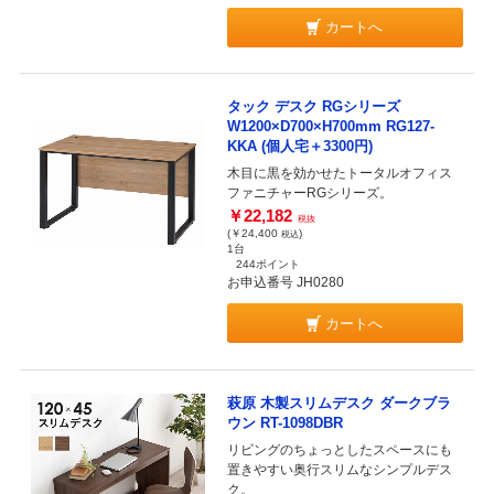
カートへ
タック デスク RGシリーズ
W1200×D700×H700mm RG127-
KKA (個人宅＋3300円)
木目に黒を効かせたトータルオフィス
ファニチャーRGシリーズ。
￥22,182
税抜
(￥24,400
)
税込
1台
244ポイント
お申込番号 JH0280
カートへ
萩原 木製スリムデスク ダークブラ
ウン RT-1098DBR
リビングのちょっとしたスペースにも
置きやすい奥行スリムなシンプルデス
ク。