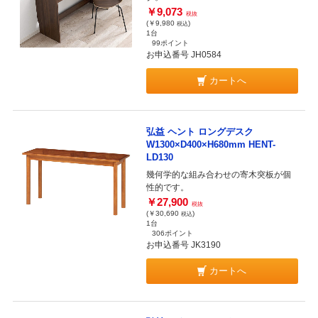
￥9,073
税抜
(￥9,980
)
税込
1台
99ポイント
お申込番号 JH0584
カートへ
弘益 ヘント ロングデスク
W1300×D400×H680mm HENT-
LD130
幾何学的な組み合わせの寄木突板が個
性的です。
￥27,900
税抜
(￥30,690
)
税込
1台
306ポイント
お申込番号 JK3190
カートへ