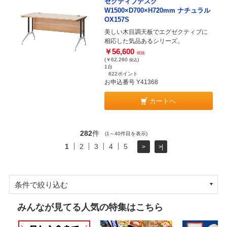
ゼクティブデスク
W1500×D700×H720mm ナチュラル
OX157S
美しい木目調天板でエグゼクティブに
相応した気品あるシリーズ。
￥56,600
税抜
(￥62,260
)
税込
1台
622ポイント
お申込番号 Y41368
カートへ
282
件
(1～40件目を表示)
1
2
3
4
5
>
>|
条件で絞り込む
みんなが見てる人気の特集はこちら