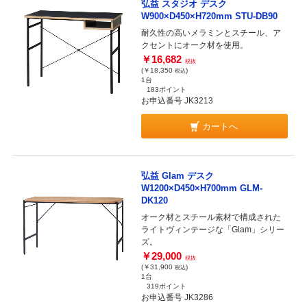
弘益 スタジオ デスク
W900×D450×H720mm STU-DB90
耐久性の高いメラミンとスチール、ア
クセントにオーク材を使用。
￥16,682
税抜
(￥18,350
)
税込
1台
183ポイント
お申込番号 JK3213
カートへ
弘益 Glam デスク
W1200×D450×H700mm GLM-
DK120
オーク材とスチール素材で構成された
ライトヴィンテージな「Glam」シリー
ズ。
￥29,000
税抜
(￥31,900
)
税込
1台
319ポイント
お申込番号 JK3286