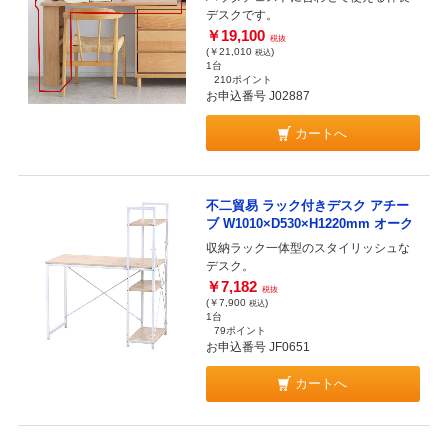
デスクです。
￥19,100
税抜
(￥21,010
)
税込
1台
210ポイント
お申込番号 J02887
カートへ
不二貿易 ラック付きデスク アチー
ブ W1010×D530×H1220mm オーク
収納ラック一体型のスタイリッシュな
デスク。
￥7,182
税抜
(￥7,900
)
税込
1台
79ポイント
お申込番号 JF0651
カートへ