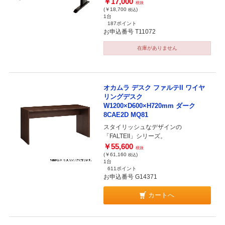
￥17,000
税抜
(￥18,700
)
税込
1台
187ポイント
お申込番号 T11072
在庫がありません
オカムラ デスク ファルテII ワイヤ
リングデスク
W1200×D600×H720mm ダーク
8CAE2D MQ81
スタイリッシュなデザインの
「FALTEII」シリーズ。
￥55,600
税抜
(￥61,160
)
税込
1台
611ポイント
お申込番号 G14371
カートへ