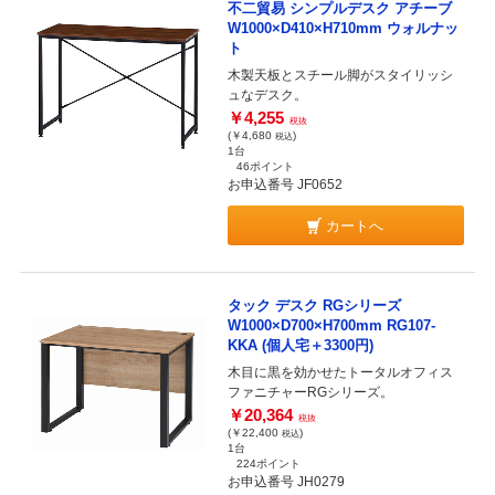
不二貿易 シンプルデスク アチーブ
W1000×D410×H710mm ウォルナッ
ト
木製天板とスチール脚がスタイリッシ
ュなデスク。
￥4,255
税抜
(￥4,680
)
税込
1台
46ポイント
お申込番号 JF0652
カートへ
タック デスク RGシリーズ
W1000×D700×H700mm RG107-
KKA (個人宅＋3300円)
木目に黒を効かせたトータルオフィス
ファニチャーRGシリーズ。
￥20,364
税抜
(￥22,400
)
税込
1台
224ポイント
お申込番号 JH0279