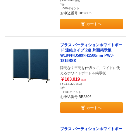
(￥60,090
)
税込
1台
600ポイント
お申込番号 BB2805
カートへ
プラス パーティションホワイトボー
ド 連結タイプ 2連 片面掲示板
W1844×D589×H1500mm PWJ-
1815BSK
隙間なく空間を仕切って、ワイドに使
えるホワイトボード＆掲示板
￥103,019
税抜
(￥113,320
)
税込
1台
1133ポイント
お申込番号 BB2806
カートへ
プラス パーティションホワイトボー