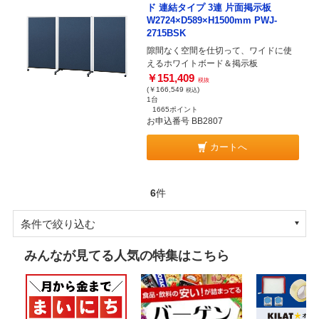
ド 連結タイプ 3連 片面掲示板
W2724×D589×H1500mm PWJ-
2715BSK
隙間なく空間を仕切って、ワイドに使
えるホワイトボード＆掲示板
￥151,409
税抜
(￥166,549
)
税込
1台
1665ポイント
お申込番号 BB2807
カートへ
6
件
条件で絞り込む
みんなが見てる人気の特集はこちら