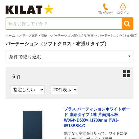
問い合わせ
ログイン
何をお探しですか？
ホーム
>
オフィス家具・収納
>
パーテーション/間仕切り/衝立
>
パーテーション/パネル/衝立
パーテーション（ソフトクロス・布張りタイプ）
条件で絞り込む
6
件
プラス パーティションホワイトボー
ド 連結タイプ 1連 片面掲示板
W964×D589×H1790mm PWJ-
0918BSK-C
隙間なく空間を仕切って、ワイドに使