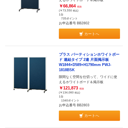
えるホワイトボード＆掲示板
￥66,864
税抜
(￥73,550
)
税込
1台
735ポイント
お申込番号 BB2802
カートへ
プラス パーティションホワイトボー
ド 連結タイプ 2連 片面掲示板
W1844×D589×H1790mm PWJ-
1818BSK
隙間なく空間を仕切って、ワイドに使
えるホワイトボード＆掲示板
￥121,873
税抜
(￥134,060
)
税込
1台
1340ポイント
お申込番号 BB2803
カートへ