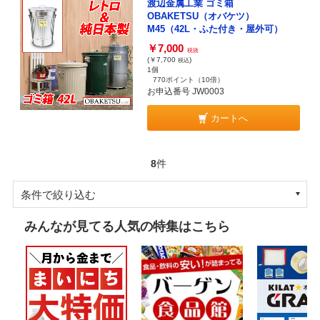
渡辺金属工業 ゴミ箱
OBAKETSU（オバケツ）
M45（42L・ふた付き・屋外可）
￥7,000
税抜
(￥7,700
)
税込
1個
770ポイント
（10倍）
お申込番号 JW0003
カートへ
8
件
条件で絞り込む
みんなが見てる人気の特集はこちら