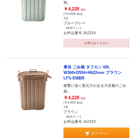
箱。
￥4,228
税抜
(￥4,650
)
税込
1台
ブルーグレー
46ポイント
お申込番号 JA2324
在庫がありません
東谷 ごみ箱 タフカン 60L
W360×D554×H622mm ブラウン
LFS-938BR
衝撃に強く復元力がある大容量のごみ
箱。
￥4,228
税抜
(￥4,650
)
税込
1台
ブラウン
46ポイント
お申込番号 JA2325
カートへ