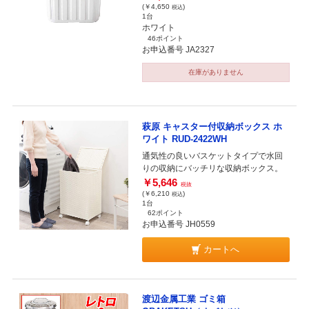
(￥4,650
)
税込
1台
ホワイト
46ポイント
お申込番号 JA2327
在庫がありません
萩原 キャスター付収納ボックス ホ
ワイト RUD-2422WH
通気性の良いバスケットタイプで水回
りの収納にバッチリな収納ボックス。
￥5,646
税抜
(￥6,210
)
税込
1台
62ポイント
お申込番号 JH0559
カートへ
渡辺金属工業 ゴミ箱