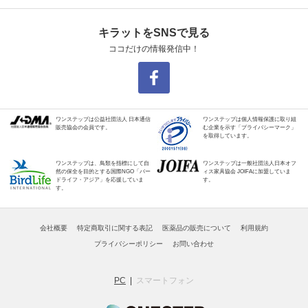
キラットをSNSで見る
ココだけの情報発信中！
ワンステップは公益社団法人 日本通信
ワンステップは個人情報保護に取り組
販売協会の会員です。
む企業を示す「プライバシーマーク」
を取得しています。
ワンステップは、鳥類を指標にして自
ワンステップは一般社団法人日本オフ
然の保全を目的とする国際NGO「バー
ィス家具協会 JOIFAに加盟していま
ドライフ・アジア」を応援していま
す。
す。
会社概要
特定商取引に関する表記
医薬品の販売について
利用規約
プライバシーポリシー
お問い合わせ
PC
スマートフォン