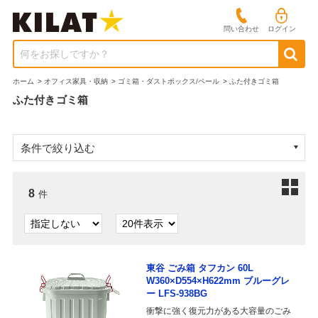
問い合わせ
ログイン
何をお探しですか？
ホーム
>
オフィス家具・収納
>
ゴミ箱・ダストボックス/ペール
>
ふた付きゴミ箱
ふた付きゴミ箱
条件で絞り込む
8
件
東谷 ごみ箱 タフカン 60L
W360×D554×H622mm ブルーグレ
ー LFS-938BG
衝撃に強く復元力がある大容量のごみ