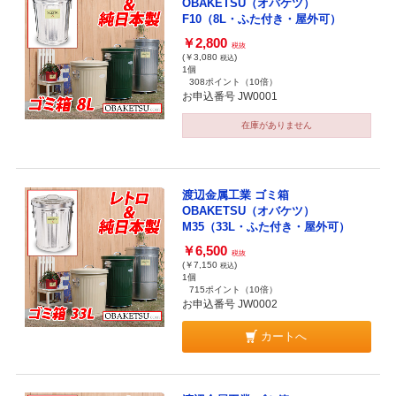
OBAKETSU（オバケツ）
F10（8L・ふた付き・屋外可）
￥2,800
税抜
(￥3,080
)
税込
1個
308ポイント
（10倍）
お申込番号 JW0001
在庫がありません
渡辺金属工業 ゴミ箱
OBAKETSU（オバケツ）
M35（33L・ふた付き・屋外可）
￥6,500
税抜
(￥7,150
)
税込
1個
715ポイント
（10倍）
お申込番号 JW0002
カートへ