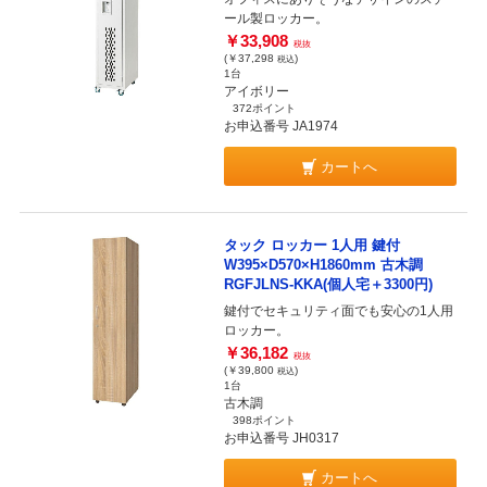
ール製ロッカー。
￥33,908
税抜
(￥37,298
)
税込
1台
アイボリー
372ポイント
お申込番号 JA1974
カートへ
タック ロッカー 1人用 鍵付
W395×D570×H1860mm 古木調
RGFJLNS-KKA(個人宅＋3300円)
鍵付でセキュリティ面でも安心の1人用
ロッカー。
￥36,182
税抜
(￥39,800
)
税込
1台
古木調
398ポイント
お申込番号 JH0317
カートへ