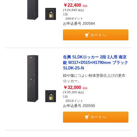
￥22,400
税抜
(￥24,640
)
税込
1台
246ポイント
お申込番号 JS0584
カートへ
生興 SLDKロッカー 2段 2人用 南京
錠 W317×D515×H1790mm ブラック
SLDK-2S-N
錆や傷につよい粉体塗装仕上げの更衣
ロッカー。
￥32,000
税抜
(￥35,200
)
税込
1台
352ポイント
お申込番号 JS0590
カートへ