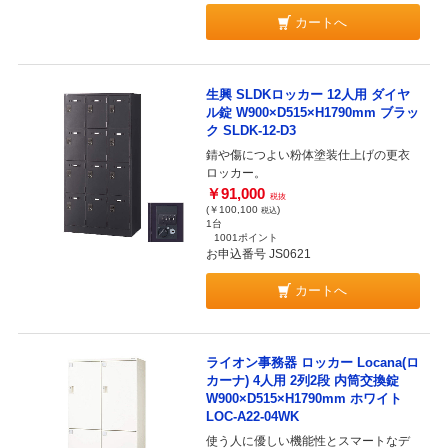
カートへ
生興 SLDKロッカー 12人用 ダイヤ
ル錠 W900×D515×H1790mm ブラッ
ク SLDK-12-D3
錆や傷につよい粉体塗装仕上げの更衣
ロッカー。
￥91,000
税抜
(￥100,100
)
税込
1台
1001ポイント
お申込番号 JS0621
カートへ
ライオン事務器 ロッカー Locana(ロ
カーナ) 4人用 2列2段 内筒交換錠
W900×D515×H1790mm ホワイト
LOC-A22-04WK
使う人に優しい機能性とスマートなデ