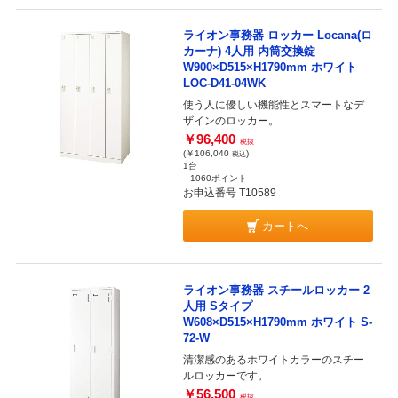
ライオン事務器 ロッカー Locana(ロ
カーナ) 4人用 内筒交換錠
W900×D515×H1790mm ホワイト
LOC-D41-04WK
使う人に優しい機能性とスマートなデ
ザインのロッカー。
￥96,400
税抜
(￥106,040
)
税込
1台
1060ポイント
お申込番号 T10589
カートへ
ライオン事務器 スチールロッカー 2
人用 Sタイプ
W608×D515×H1790mm ホワイト S-
72-W
清潔感のあるホワイトカラーのスチー
ルロッカーです。
￥56,500
税抜