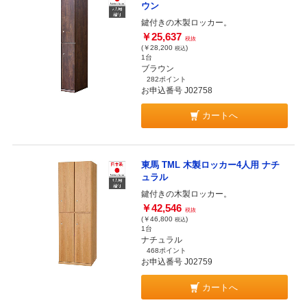
ウン
鍵付きの木製ロッカー。
￥25,637
税抜
(￥28,200
)
税込
1台
ブラウン
282ポイント
お申込番号 J02758
カートへ
東馬 TML 木製ロッカー4人用 ナチ
ュラル
鍵付きの木製ロッカー。
￥42,546
税抜
(￥46,800
)
税込
1台
ナチュラル
468ポイント
お申込番号 J02759
カートへ