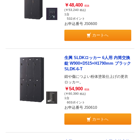
￥48,400
税抜
(￥53,240
)
税込
1台
532ポイント
お申込番号 JS0600
カートへ
生興 SLDKロッカー 6人用 内筒交換
錠 W900×D515×H1790mm ブラック
SLDK-6-T
錆や傷につよい粉体塗装仕上げの更衣
ロッカー。
￥54,900
税抜
(￥60,390
)
税込
1台
603ポイント
お申込番号 JS0610
カートへ