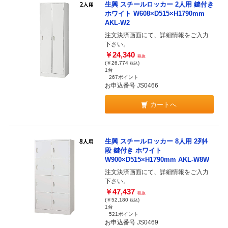
生興 スチールロッカー 2人用 鍵付き
ホワイト W608×D515×H1790mm
AKL-W2
注文決済画面にて、詳細情報をご入力
下さい。
￥24,340
税抜
(￥26,774
)
税込
1台
267ポイント
お申込番号 JS0466
カートへ
生興 スチールロッカー 8人用 2列4
段 鍵付き ホワイト
W900×D515×H1790mm AKL-W8W
注文決済画面にて、詳細情報をご入力
下さい。
￥47,437
税抜
(￥52,180
)
税込
1台
521ポイント
お申込番号 JS0469