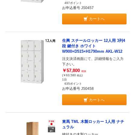
497ポイント
お申込番号 JS0457
カートへ
生興 スチールロッカー 12人用 3列4
段 鍵付き ホワイト
W900×D515×H1790mm AKL-W12
注文決済画面にて、詳細情報をご入力
下さい。
￥57,800
税抜
(￥63,580
)
税込
1台
635ポイント
お申込番号 JS0458
カートへ
東馬 TML 木製ロッカー 1人用 ナチ
ュラル
鍵付きの木製ロッカー。