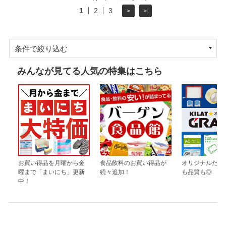
1
2
3
>
>|
条件で絞り込む
みんなが見てる人気の特集はこちら
お買い得品を月曜から金
食品飲料のお買い得品が
オリジナルだか
曜まで「まいにち」更新
続々追加！
も品質も◎
中！