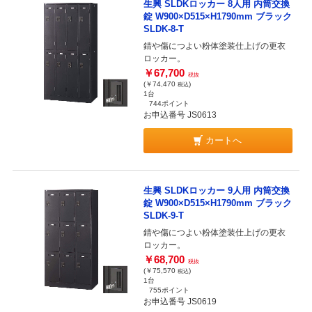
生興 SLDKロッカー 8人用 内筒交換
錠 W900×D515×H1790mm ブラック
SLDK-8-T
錆や傷につよい粉体塗装仕上げの更衣
ロッカー。
￥67,700
税抜
(￥74,470
)
税込
1台
744ポイント
お申込番号 JS0613
カートへ
生興 SLDKロッカー 9人用 内筒交換
錠 W900×D515×H1790mm ブラック
SLDK-9-T
錆や傷につよい粉体塗装仕上げの更衣
ロッカー。
￥68,700
税抜
(￥75,570
)
税込
1台
755ポイント
お申込番号 JS0619