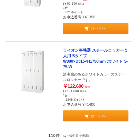
(￥62,150
)
税込
1台
621ポイント
お申込番号 Y41398
カートへ
ライオン事務器 スチールロッカー 5
人用 Sタイプ
W900×D515×H1790mm ホワイト S-
75-W
清潔感のあるホワイトカラーのスチー
ルロッカーです。
￥122,600
税抜
(￥134,860
)
税込
1台
1348ポイント
お申込番号 Y41400
カートへ
110
件
(1～40件目を表示)