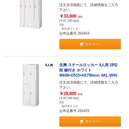
注文決済画面にて、詳細情報をご入力
下さい。
￥33,800
税抜
(￥37,180
)
税込
1台
371ポイント
お申込番号 JS0454
カートへ
生興 スチールロッカー 4人用 2列2
段 鍵付き ホワイト
W608×D515×H1790mm AKL-W4S
注文決済画面にて、詳細情報をご入力
下さい。
￥29,800
税抜
(￥32,780
)
税込
1台
327ポイント
お申込番号 JS0455
カートへ