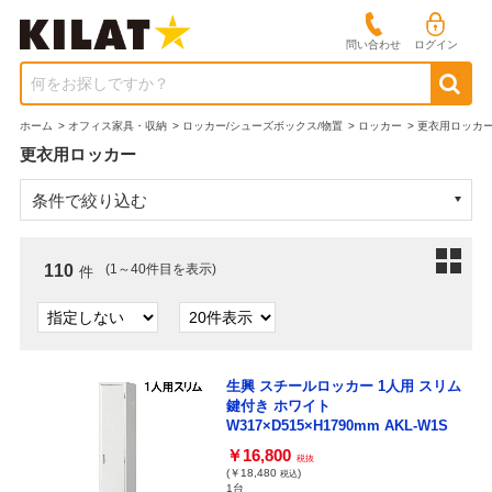
問い合わせ
ログイン
何をお探しですか？
ホーム
>
オフィス家具・収納
>
ロッカー/シューズボックス/物置
>
ロッカー
>
更衣用ロッカ
更衣用ロッカー
条件で絞り込む
110
(1～40件目を表示)
件
生興 スチールロッカー 1人用 スリム
鍵付き ホワイト
W317×D515×H1790mm AKL-W1S
￥16,800
税抜
(￥18,480
)
税込
1台