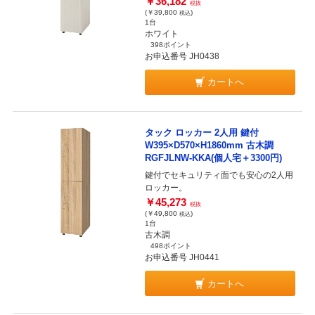
￥36,182
税抜
(￥39,800
)
税込
1台
ホワイト
398ポイント
お申込番号 JH0438
カートへ
タック ロッカー 2人用 鍵付
W395×D570×H1860mm 古木調
RGFJLNW-KKA(個人宅＋3300円)
鍵付でセキュリティ面でも安心の2人用
ロッカー。
￥45,273
税抜
(￥49,800
)
税込
1台
古木調
498ポイント
お申込番号 JH0441
カートへ