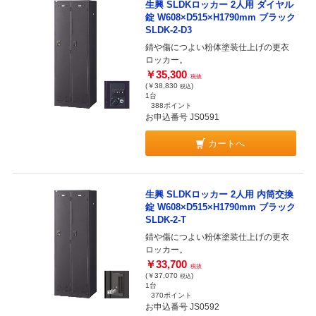
生興 SLDKロッカー 2人用 ダイヤル
錠 W608×D515×H1790mm ブラック
SLDK-2-D3
錆や傷につよい粉体塗装仕上げの更衣
ロッカー。
￥35,300
税抜
(￥38,830
)
税込
1台
388ポイント
お申込番号 JS0591
カートへ
生興 SLDKロッカー 2人用 内筒交換
錠 W608×D515×H1790mm ブラック
SLDK-2-T
錆や傷につよい粉体塗装仕上げの更衣
ロッカー。
￥33,700
税抜
(￥37,070
)
税込
1台
370ポイント
お申込番号 JS0592