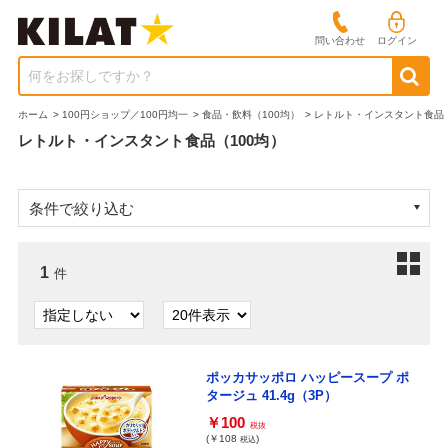
問い合わせ
ログイン
何をお探しですか？
ホーム
>
100円ショップ／100円均一
>
食品・飲料（100均）
>
レトルト・インスタント食品（
レトルト・インスタント食品（100均）
条件で絞り込む
1
件
ポッカサッポロ ハッピースープ ポ
タージュ 41.4g（3P）
￥100
税抜
(￥108
)
税込