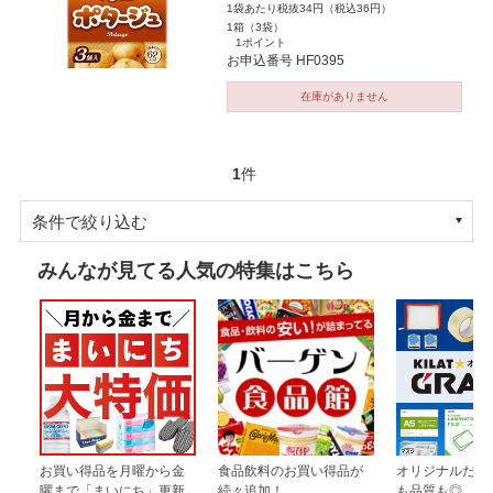
1袋あたり税抜34円（税込36円）
1箱（3袋）
1ポイント
お申込番号 HF0395
在庫がありません
1
件
条件で絞り込む
みんなが見てる人気の特集はこちら
お買い得品を月曜から金
食品飲料のお買い得品が
オリジナルだか
曜まで「まいにち」更新
続々追加！
も品質も◎