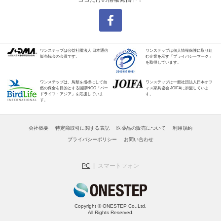
ワンステップは公益社団法人 日本通信
ワンステップは個人情報保護に取り組
販売協会の会員です。
む企業を示す「プライバシーマーク」
を取得しています。
ワンステップは、鳥類を指標にして自
ワンステップは一般社団法人日本オフ
然の保全を目的とする国際NGO「バー
ィス家具協会 JOIFAに加盟していま
ドライフ・アジア」を応援していま
す。
す。
会社概要
特定商取引に関する表記
医薬品の販売について
利用規約
プライバシーポリシー
お問い合わせ
PC
スマートフォン
Copyright © ONESTEP Co.,Ltd.
All Rights Reserved.