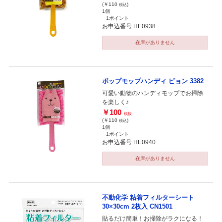
(￥110
)
税込
1個
1ポイント
お申込番号 HE0938
在庫がありません
ポップモップハンディ ピョン 3382
可愛い動物のハンディモップでお掃除
を楽しく♪
￥100
税抜
(￥110
)
税込
1個
1ポイント
お申込番号 HE0940
在庫がありません
不動化学 粘着フィルターシート
30×30cm 2枚入 CN1501
貼るだけ簡単！お掃除がラクになる！