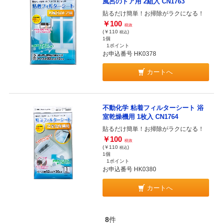
風呂のドア用 2組入 CN1763
貼るだけ簡単！お掃除がラクになる！
￥100
税抜
(￥110
)
税込
1個
1ポイント
お申込番号 HK0378
カートへ
不動化学 粘着フィルターシート 浴
室乾燥機用 1枚入 CN1764
貼るだけ簡単！お掃除がラクになる！
￥100
税抜
(￥110
)
税込
1個
1ポイント
お申込番号 HK0380
カートへ
8
件