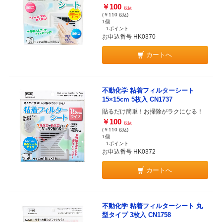
￥100
税抜
(￥110
)
税込
1個
1ポイント
お申込番号 HK0370
カートへ
不動化学 粘着フィルターシート
15×15cm 5枚入 CN1737
貼るだけ簡単！お掃除がラクになる！
￥100
税抜
(￥110
)
税込
1個
1ポイント
お申込番号 HK0372
カートへ
不動化学 粘着フィルターシート 丸
型タイプ 3枚入 CN1758