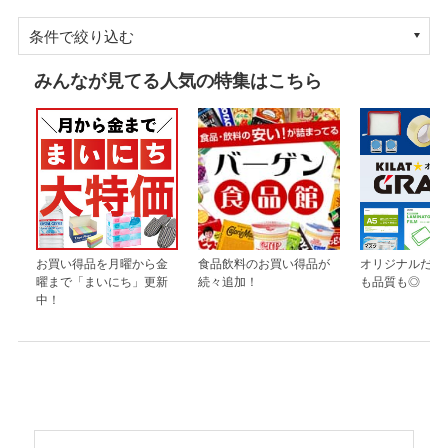
条件で絞り込む
みんなが見てる人気の特集はこちら
お買い得品を月曜から金
食品飲料のお買い得品が
オリジナルだか
曜まで「まいにち」更新
続々追加！
も品質も◎
中！