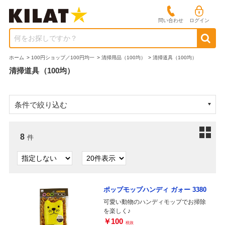
問い合わせ
ログイン
何をお探しですか？
ホーム
>
100円ショップ／100円均一
>
清掃用品（100均）
>
清掃道具（100均）
清掃道具（100均）
条件で絞り込む
8
件
ポップモップハンディ ガォー 3380
可愛い動物のハンディモップでお掃除
を楽しく♪
￥100
税抜