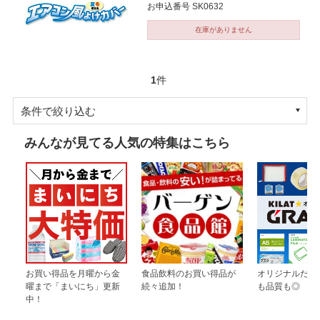
お申込番号 SK0632
在庫がありません
1
件
条件で絞り込む
みんなが見てる人気の特集はこちら
お買い得品を月曜から金
食品飲料のお買い得品が
オリジナルだか
曜まで「まいにち」更新
続々追加！
も品質も◎
中！