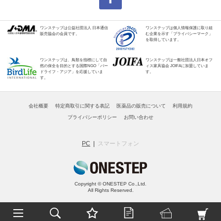
ワンステップは公益社団法人 日本通信
ワンステップは個人情報保護に取り組
販売協会の会員です。
む企業を示す「プライバシーマーク」
を取得しています。
ワンステップは、鳥類を指標にして自
ワンステップは一般社団法人日本オフ
然の保全を目的とする国際NGO「バー
ィス家具協会 JOIFAに加盟していま
ドライフ・アジア」を応援していま
す。
す。
会社概要
特定商取引に関する表記
医薬品の販売について
利用規約
プライバシーポリシー
お問い合わせ
PC
スマートフォン
Copyright © ONESTEP Co.,Ltd.
All Rights Reserved.