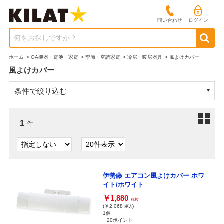
問い合わせ
ログイン
何をお探しですか？
ホーム
>
OA機器・電池・家電
>
季節・空調家電
>
冷房・暖房器具
>
風よけカバー
風よけカバー
条件で絞り込む
1
件
伊勢藤 エアコン風よけカバー ホワ
イト/ホワイト
￥1,880
税抜
(￥2,068
)
税込
1個
20ポイント