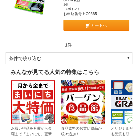
(￥118
)
税込
1個
1ポイント
お申込番号 HC0865
カートへ
1
件
条件で絞り込む
みんなが見てる人気の特集はこちら
お買い得品を月曜から金
食品飲料のお買い得品が
オリジナルだか
曜まで「まいにち」更新
続々追加！
も品質も◎