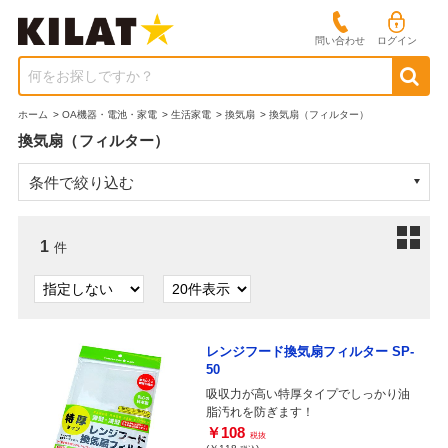
問い合わせ
ログイン
何をお探しですか？
ホーム
>
OA機器・電池・家電
>
生活家電
>
換気扇
>
換気扇（フィルター）
換気扇（フィルター）
条件で絞り込む
1
件
レンジフード換気扇フィルター SP-
50
吸収力が高い特厚タイプでしっかり油
脂汚れを防ぎます！
￥108
税抜