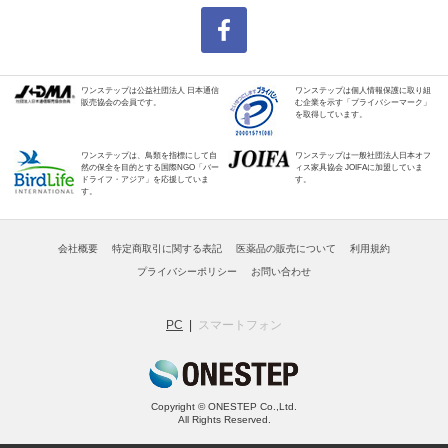
ワンステップは公益社団法人 日本通信
ワンステップは個人情報保護に取り組
販売協会の会員です。
む企業を示す「プライバシーマーク」
を取得しています。
ワンステップは、鳥類を指標にして自
ワンステップは一般社団法人日本オフ
然の保全を目的とする国際NGO「バー
ィス家具協会 JOIFAに加盟していま
ドライフ・アジア」を応援していま
す。
す。
会社概要
特定商取引に関する表記
医薬品の販売について
利用規約
プライバシーポリシー
お問い合わせ
PC
スマートフォン
Copyright © ONESTEP Co.,Ltd.
All Rights Reserved.