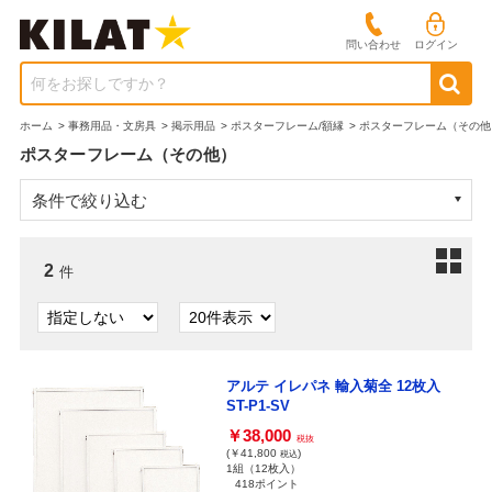
問い合わせ
ログイン
何をお探しですか？
ホーム
>
事務用品・文房具
>
掲示用品
>
ポスターフレーム/額縁
>
ポスターフレーム（その他
ポスターフレーム（その他）
条件で絞り込む
2
件
アルテ イレパネ 輸入菊全 12枚入
ST-P1-SV
￥38,000
税抜
(￥41,800
)
税込
1組（12枚入）
418ポイント