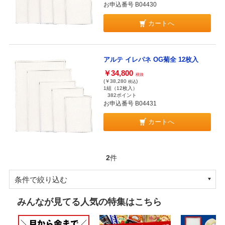
お申込番号 B04430
カートへ
アルテ イレパネ OG菊全 12枚入
￥34,800
税抜
(￥38,280
)
税込
1組（12枚入）
382ポイント
お申込番号 B04431
カートへ
2
件
条件で絞り込む
みんなが見てる人気の特集はこちら