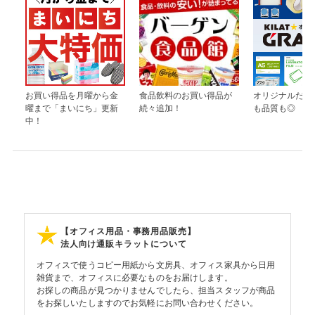
お買い得品を月曜から金
食品飲料のお買い得品が
オリジナルだか
曜まで「まいにち」更新
続々追加！
も品質も◎
中！
【オフィス用品・事務用品販売】
法人向け通販キラットについて
オフィスで使うコピー用紙から文房具、オフィス家具から日用
雑貨まで、オフィスに必要なものをお届けします。
お探しの商品が見つかりませんでしたら、担当スタッフが商品
をお探しいたしますのでお気軽にお問い合わせください。