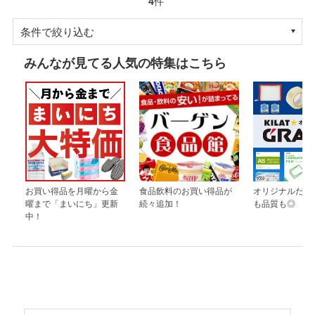
4
件
条件で絞り込む
みんなが見てる人気の特集はこちら
お買い得品を月曜から金
食品飲料のお買い得品が
オリジナルだか
曜まで「まいにち」更新
続々追加！
も品質も◎
中！