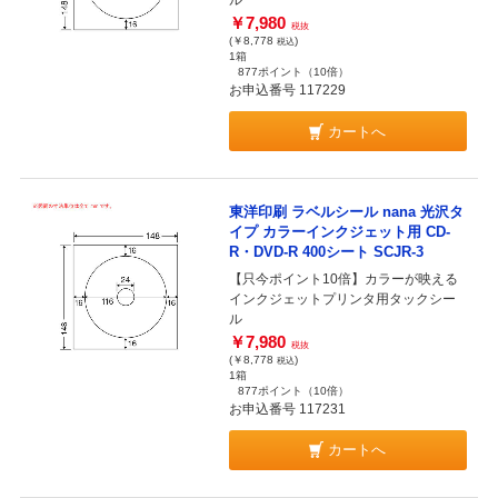
ル
￥7,980
税抜
(￥8,778
)
税込
1箱
877ポイント
（10倍）
お申込番号 117229
カートへ
東洋印刷 ラベルシール nana 光沢タ
イプ カラーインクジェット用 CD-
R・DVD-R 400シート SCJR-3
【只今ポイント10倍】カラーが映える
インクジェットプリンタ用タックシー
ル
￥7,980
税抜
(￥8,778
)
税込
1箱
877ポイント
（10倍）
お申込番号 117231
カートへ