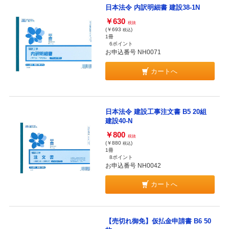
日本法令 内訳明細書 建設38-1N
￥630
税抜
(￥693
)
税込
1冊
6ポイント
お申込番号 NH0071
カートへ
日本法令 建設工事注文書 B5 20組
建設40-N
￥800
税抜
(￥880
)
税込
1冊
8ポイント
お申込番号 NH0042
カートへ
【売切れ御免】仮払金申請書 B6 50