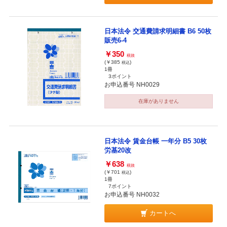
日本法令 交通費請求明細書 B6 50枚
販売6-4
￥350
税抜
(￥385
)
税込
1冊
3ポイント
お申込番号 NH0029
在庫がありません
日本法令 賃金台帳 一年分 B5 30枚
労基20改
￥638
税抜
(￥701
)
税込
1冊
7ポイント
お申込番号 NH0032
カートへ