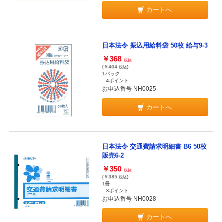
カートへ
日本法令 振込用給料袋 50枚 給与9-3
￥368
税抜
(￥404
)
税込
1パック
4ポイント
お申込番号 NH0025
カートへ
日本法令 交通費請求明細書 B6 50枚
販売6-2
￥350
税抜
(￥385
)
税込
1冊
3ポイント
お申込番号 NH0028
カートへ