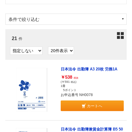
条件で絞り込む
21
件
日本法令 出勤簿 A3 20枚 労務1A
￥538
税抜
(￥591
)
税込
1冊
5ポイント
お申込番号 NH0078
カートへ
日本法令 出勤簿兼賃金計算簿 B5 50