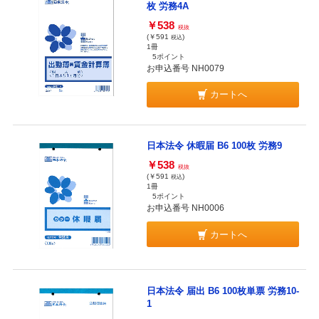
枚 労務4A
￥538
税抜
(￥591
)
税込
1冊
5ポイント
お申込番号 NH0079
カートへ
日本法令 休暇届 B6 100枚 労務9
￥538
税抜
(￥591
)
税込
1冊
5ポイント
お申込番号 NH0006
カートへ
日本法令 届出 B6 100枚単票 労務10-
1