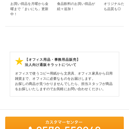
お買い得品を月曜から金
食品飲料のお買い得品が
オリジナルだか
曜まで「まいにち」更新
続々追加！
も品質も◎
中！
【オフィス用品・事務用品販売】
法人向け通販キラットについて
オフィスで使うコピー用紙から文房具、オフィス家具から日用
雑貨まで、オフィスに必要なものをお届けします。
お探しの商品が見つかりませんでしたら、担当スタッフが商品
をお探しいたしますのでお気軽にお問い合わせください。