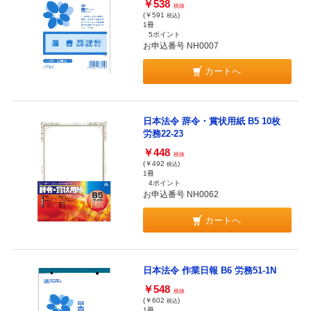
￥538
税抜
(￥591
)
税込
1冊
5ポイント
お申込番号 NH0007
カートへ
日本法令 辞令・賞状用紙 B5 10枚
労務22-23
￥448
税抜
(￥492
)
税込
1冊
4ポイント
お申込番号 NH0062
カートへ
日本法令 作業日報 B6 労務51-1N
￥548
税抜
(￥602
)
税込
1冊