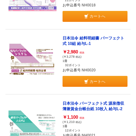
21ポイント
お申込番号 NH0018
カートへ
日本法令 給料明細書 パーフェクト
式 10組 給与L-1
￥2,980
税抜
(￥3,278
)
税込
1冊
32ポイント
お申込番号 NH0020
カートへ
日本法令 パーフェクト式 源泉徴収
簿兼賃金台帳台紙 10枚入 給与L-2
￥1,100
税抜
(￥1,210
)
税込
1冊
12ポイント
お申込番号 NH0021