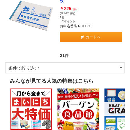
枚
￥225
税抜
(￥247
)
税込
1冊
2ポイント
お申込番号 NH0030
カートへ
21
件
条件で絞り込む
みんなが見てる人気の特集はこちら