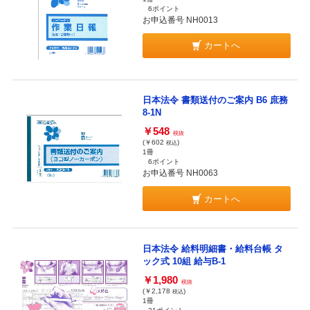
6ポイント
お申込番号 NH0013
カートへ
日本法令 書類送付のご案内 B6 庶務
8-1N
￥548
税抜
(￥602
)
税込
1冊
6ポイント
お申込番号 NH0063
カートへ
日本法令 給料明細書・給料台帳 タ
ック式 10組 給与B-1
￥1,980
税抜
(￥2,178
)
税込
1冊