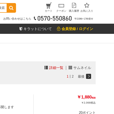
検索
カート
クーポン
購入履歴
お気に入り
お問い合わせはこちら
平日9時ｰ17時受付
キラットについて
会員登録 / ログイン
詳細一覧
サムネイル
1
2
最後
￥1,880
税抜
￥2,068
税込
再開します
20ポイント