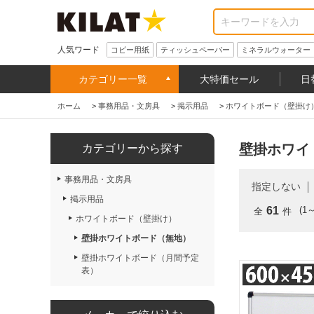
人気ワード
コピー用紙
ティッシュペーパー
ミネラルウォーター
カテゴリー一覧
大特価セール
日
ホーム
>
事務用品・文房具
>
掲示用品
>
ホワイトボード（壁掛け
壁掛ホワイ
カテゴリーから探す
事務用品・文房具
指定しない
掲示用品
61
(1
全
件
ホワイトボード（壁掛け）
壁掛ホワイトボード（無地）
壁掛ホワイトボード（月間予定
表）