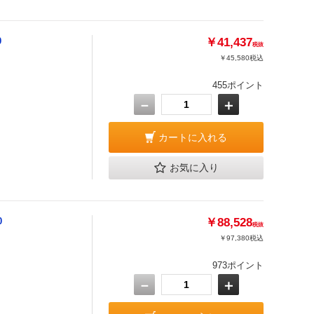
0
￥41,437
税抜
￥45,580
税込
455ポイント
－
＋
カートに入れる
お気に入り
0
￥88,528
税抜
￥97,380
税込
973ポイント
－
＋