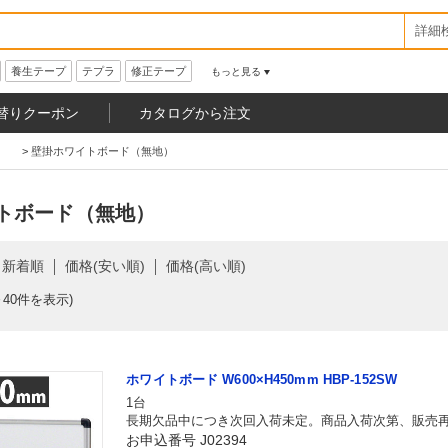
詳細
養生テープ
テプラ
修正テープ
もっと見る
替りクーポン
カタログから注文
）
>
壁掛ホワイトボード（無地）
トボード（無地）
新着順
価格(安い順)
価格(高い順)
～40件を表示)
ホワイトボード W600×H450mm HBP-152SW
1台
長期欠品中につき次回入荷未定。商品入荷次第、販売
お申込番号 J02394