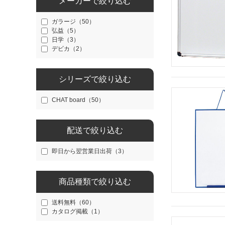
メーカーで絞り込む
ガラージ（50）
弘益（5）
日学（3）
デビカ（2）
シリーズで絞り込む
CHAT board（50）
配送で絞り込む
即日から翌営業日出荷（3）
商品種類で絞り込む
送料無料（60）
カタログ掲載（1）