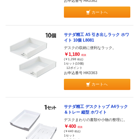
お申込番号 HK0362
カートへ
サナダ精工 A5 引き出しラック ホワ
イト 10個 L8081
デスクの収納に便利なラック。
￥1,180
税抜
(￥1,298
)
税込
1セット(10個)
12ポイント
お申込番号 HK0363
カートへ
サナダ精工 デスクトップ A4ラック
＆トレー 縦型 ホワイト
デスクまわりの書類や小物の整理に。
￥400
税抜
(￥440
)
税込
1セット