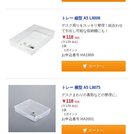
トレー 縦型 A5 L8008
デスク周りをスッキリ整理！組合わせ
て引出し可能な収納棚にも！
￥118
税抜
(￥129
)
税込
1個
1ポイント
お申込番号 HA1969
カートへ
トレー 横型 A5 L8075
デスクまわりの書類などの整理に。
￥118
税抜
(￥129
)
税込
1個
1ポイント
お申込番号 HA2001
カートへ