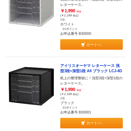
レターケース。
￥1,990
税抜
(￥2,189
)
税込
1台
ホワイト
21ポイント
お申込番号 B30000
カートへ
アイリスオーヤマ レターケース 浅
型3段+深型1段 A4 ブラック LCJ-4D
机上の整理整頓に！浅型3段+深型1段の
レターケース。
￥1,990
税抜
(￥2,189
)
税込
1台
ブラック
21ポイント
お申込番号 B30001
カートへ