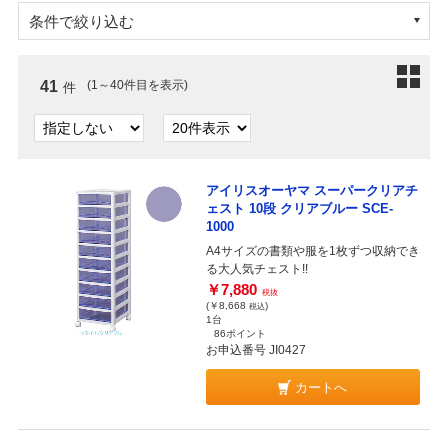
条件で絞り込む
41
(1～40件目を表示)
件
アイリスオーヤマ スーパークリアチ
ェスト 10段 クリアブルー SCE-
1000
A4サイズの書類や服を1枚ずつ収納でき
る大人気チェスト!!
￥7,880
税抜
(￥8,668
)
税込
1台
86ポイント
お申込番号 JI0427
カートへ