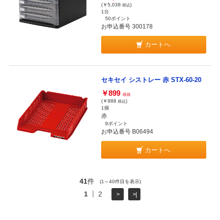
(￥5,038
)
税込
1台
50ポイント
お申込番号 300178
カートへ
セキセイ シストレー 赤 STX-60-20
￥899
税抜
(￥988
)
税込
1個
赤
9ポイント
お申込番号 B06494
カートへ
41
件
(1～40件目を表示)
1
2
>
>|