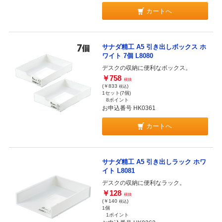
カートへ
サナダ精工 A5 引き出しボックス ホ
ワイト 7個 L8080
デスクの収納に便利なボックス。
￥758
税抜
(￥833
)
税込
1セット(7個)
8ポイント
お申込番号 HK0361
カートへ
サナダ精工 A5 引き出しラック ホワ
イト L8081
デスクの収納に便利なラック。
￥128
税抜
(￥140
)
税込
1個
1ポイント