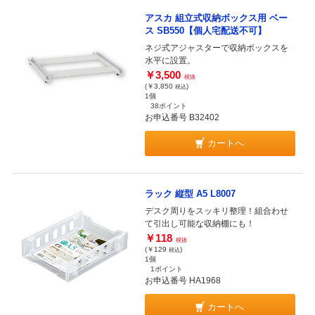
アスカ 組立式収納ボックス用 ベー
ス SB550【個人宅配送不可】
ネジ式アジャスターで収納ボックスを
水平に設置。
￥3,500
税抜
(￥3,850
)
税込
1個
38ポイント
お申込番号 B32402
カートへ
ラック 縦型 A5 L8007
デスク周りをスッキリ整理！組合わせ
て引出し可能な収納棚にも！
￥118
税抜
(￥129
)
税込
1個
1ポイント
お申込番号 HA1968
カートへ