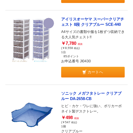
アイリスオーヤマ スーパークリアチ
ェスト 8段 クリアブルー SCE-440
A4サイズの書類や服を1枚ずつ収納でき
る大人気チェスト!!
￥7,780
税抜
(￥8,558
)
税込
1台
85ポイント
お申込番号 JI0430
カートへ
ソニック メガフタトレー クリアブ
ルー DA-2658-CB
ヒビ・カケ・ワレに強い、ポリカーボ
ネイト製デスクトレー。
￥498
税抜
(￥547
)
税込
1個
クリアブルー