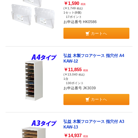
￥1,590
税抜
(￥1,749
)
税込
1セット(8個)
17ポイント
お申込番号 HK0586
カートへ
弘益 木製フロアケース 指穴付 A4
KAW-12
￥11,855
税抜
(￥13,040
)
税込
1台
130ポイント
お申込番号 JK3039
カートへ
弘益 木製フロアケース 指穴付 A3
KAW-13
￥14,937
税抜