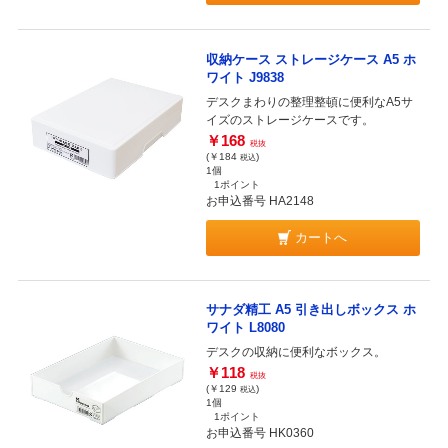
収納ケース ストレージケース A5 ホ
ワイト J9838
デスクまわりの整理整頓に便利なA5サ
イズのストレージケースです。
￥168
税抜
(￥184
)
税込
1個
1ポイント
お申込番号 HA2148
カートへ
サナダ精工 A5 引き出しボックス ホ
ワイト L8080
デスクの収納に便利なボックス。
￥118
税抜
(￥129
)
税込
1個
1ポイント
お申込番号 HK0360