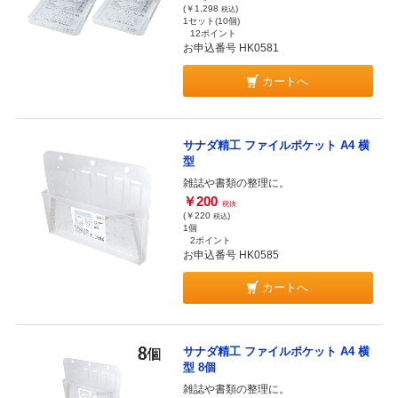
(￥1,298
)
税込
1セット(10個)
12ポイント
お申込番号 HK0581
カートへ
サナダ精工 ファイルポケット A4 横
型
雑誌や書類の整理に。
￥200
税抜
(￥220
)
税込
1個
2ポイント
お申込番号 HK0585
カートへ
サナダ精工 ファイルポケット A4 横
型 8個
雑誌や書類の整理に。