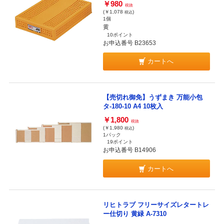
￥980
税抜
(￥1,078
)
税込
1個
黄
10ポイント
お申込番号 B23653
カートへ
【売切れ御免】うずまき 万能小包
タ-180-10 A4 10枚入
￥1,800
税抜
(￥1,980
)
税込
1パック
19ポイント
お申込番号 B14906
カートへ
リヒトラブ フリーサイズレタートレ
ー仕切り 黄緑 A-7310