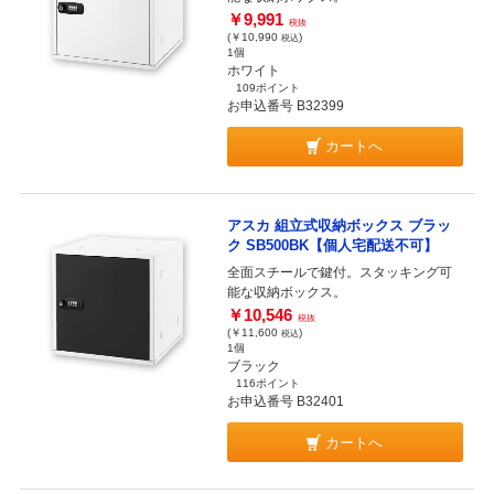
￥9,991
税抜
(￥10,990
)
税込
1個
ホワイト
109ポイント
お申込番号 B32399
カートへ
アスカ 組立式収納ボックス ブラッ
ク SB500BK【個人宅配送不可】
全面スチールで鍵付。スタッキング可
能な収納ボックス。
￥10,546
税抜
(￥11,600
)
税込
1個
ブラック
116ポイント
お申込番号 B32401
カートへ