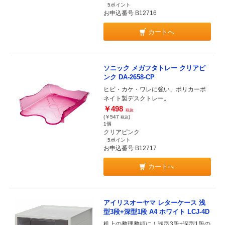
5ポイント
お申込番号 B12716
カートへ
ソニック メガフタトレー クリアピ
ンク DA-2658-CP
ヒビ・カケ・ワレに強い、ポリカーボ
ネイト製デスクトレー。
￥498
税抜
(￥547
)
税込
1個
クリアピンク
5ポイント
お申込番号 B12717
カートへ
アイリスオーヤマ レターケース 浅
型3段+深型1段 A4 ホワイト LCJ-4D
机上の整理整頓に！浅型3段+深型1段の