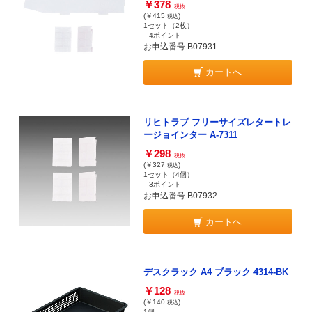
￥378
税抜
(￥415
)
税込
1セット（2枚）
4ポイント
お申込番号 B07931
カートへ
リヒトラブ フリーサイズレタートレ
ージョインター A-7311
￥298
税抜
(￥327
)
税込
1セット（4個）
3ポイント
お申込番号 B07932
カートへ
デスクラック A4 ブラック 4314-BK
￥128
税抜
(￥140
)
税込
1個