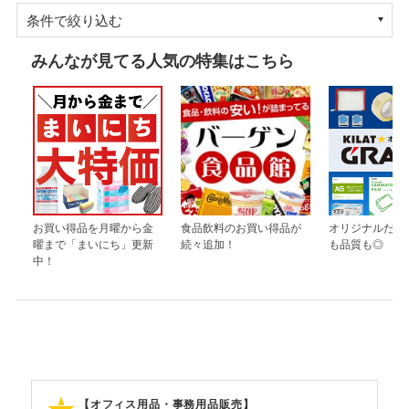
条件で絞り込む
みんなが見てる人気の特集はこちら
お買い得品を月曜から金
食品飲料のお買い得品が
オリジナルだか
曜まで「まいにち」更新
続々追加！
も品質も◎
中！
【オフィス用品・事務用品販売】