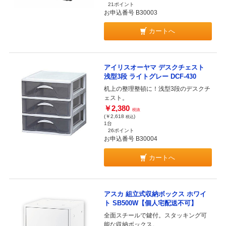
21ポイント
お申込番号 B30003
カートへ
アイリスオーヤマ デスクチェスト
浅型3段 ライトグレー DCF-430
机上の整理整頓に！浅型3段のデスクチ
ェスト。
￥2,380
税抜
(￥2,618
)
税込
1台
26ポイント
お申込番号 B30004
カートへ
アスカ 組立式収納ボックス ホワイ
ト SB500W【個人宅配送不可】
全面スチールで鍵付。スタッキング可
能な収納ボックス。