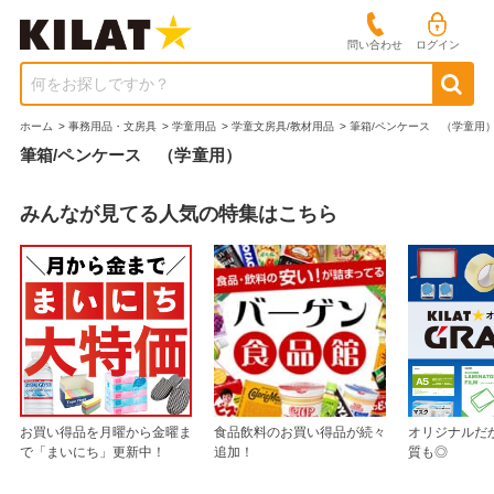
問い合わせ
ログイン
何をお探しですか？
ホーム
>
事務用品・文房具
>
学童用品
>
学童文房具/教材用品
>
筆箱/ペンケース （学童用
筆箱/ペンケース （学童用）
みんなが見てる人気の特集はこちら
お買い得品を月曜から金曜ま
食品飲料のお買い得品が続々
オリジナルだ
で「まいにち」更新中！
追加！
質も◎