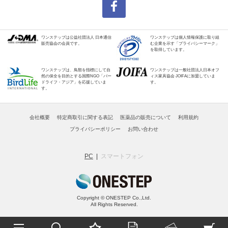
ワンステップは公益社団法人 日本通信
ワンステップは個人情報保護に取り組
販売協会の会員です。
む企業を示す「プライバシーマーク」
を取得しています。
ワンステップは、鳥類を指標にして自
ワンステップは一般社団法人日本オフ
然の保全を目的とする国際NGO「バー
ィス家具協会 JOIFAに加盟していま
ドライフ・アジア」を応援していま
す。
す。
会社概要
特定商取引に関する表記
医薬品の販売について
利用規約
プライバシーポリシー
お問い合わせ
PC
スマートフォン
Copyright © ONESTEP Co.,Ltd.
All Rights Reserved.