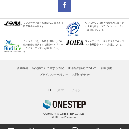
ワンステップは公益社団法人 日本通信
ワンステップは個人情報保護に取り組
販売協会の会員です。
む企業を示す「プライバシーマーク」
を取得しています。
ワンステップは、鳥類を指標にして自
ワンステップは一般社団法人日本オフ
然の保全を目的とする国際NGO「バー
ィス家具協会 JOIFAに加盟していま
ドライフ・アジア」を応援していま
す。
す。
会社概要
特定商取引に関する表記
医薬品の販売について
利用規約
プライバシーポリシー
お問い合わせ
PC
スマートフォン
Copyright © ONESTEP Co.,Ltd.
All Rights Reserved.