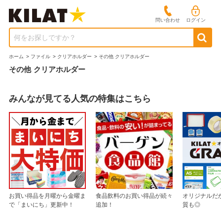
問い合わせ
ログイン
何をお探しですか？
ホーム
>
ファイル
>
クリアホルダー
>
その他 クリアホルダー
その他 クリアホルダー
みんなが見てる人気の特集はこちら
お買い得品を月曜から金曜ま
食品飲料のお買い得品が続々
オリジナルだ
で「まいにち」更新中！
追加！
質も◎