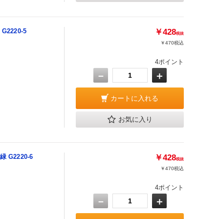
2220-5
￥428
税抜
￥470
税込
4ポイント
－
＋
カートに入れる
お気に入り
G2220-6
￥428
税抜
￥470
税込
4ポイント
－
＋