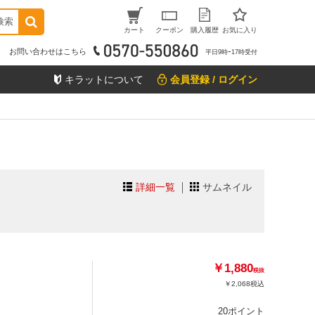
検索
カート
クーポン
購入履歴
お気に入り
お問い合わせはこちら
平日9時ｰ17時受付
キラットについて
会員登録 / ログイン
詳細一覧
サムネイル
￥1,880
税抜
￥2,068
税込
20ポイント