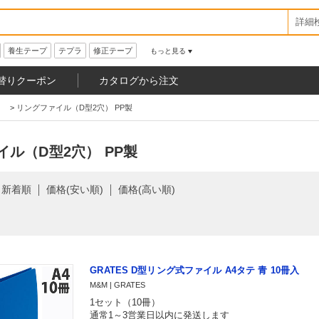
詳細
養生テープ
テプラ
修正テープ
もっと見る
替りクーポン
カタログから注文
>
リングファイル（D型2穴） PP製
ル（D型2穴） PP製
新着順
価格(安い順)
価格(高い順)
GRATES D型リング式ファイル A4タテ 青 10冊入
M&M | GRATES
1セット（10冊）
通常1～3営業日以内に発送します