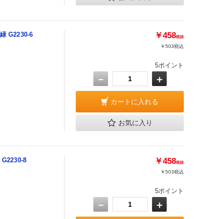
G2230-6
￥458
税抜
￥503
税込
5ポイント
－
＋
カートに入れる
お気に入り
2230-8
￥458
税抜
￥503
税込
5ポイント
－
＋