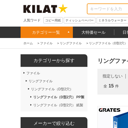
人気ワード
コピー用紙
ティッシュペーパー
ミネラルウォーター
カテゴリー一覧
大特価セール
日
ホーム
>
ファイル
>
リングファイル
>
リングファイル（D型2穴）
リングファイ
カテゴリーから探す
ファイル
指定しない
リングファイル
15
全
件
リングファイル（D型2穴）
リングファイル（D型2穴） PP製
リングファイル（D型2穴） 紙製
メーカーで絞り込む