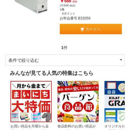
￥588
税抜
(￥646
)
税込
1冊
6ポイント
お申込番号 B32059
カートへ
1
件
条件で絞り込む
みんなが見てる人気の特集はこちら
お買い得品を月曜から金
食品飲料のお買い得品が
オリジナルだか