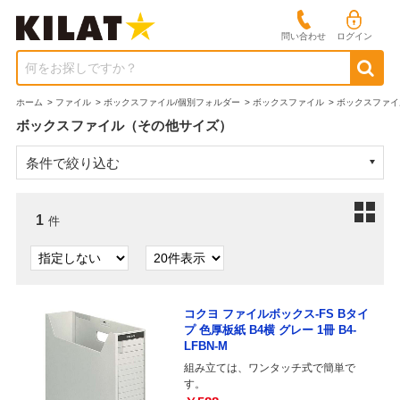
問い合わせ
ログイン
何をお探しですか？
ホーム
>
ファイル
>
ボックスファイル/個別フォルダー
>
ボックスファイル
>
ボックスファイ
ボックスファイル（その他サイズ）
条件で絞り込む
1
件
コクヨ ファイルボックス-FS Bタイ
プ 色厚板紙 B4横 グレー 1冊 B4-
LFBN-M
組み立ては、ワンタッチ式で簡単で
す。