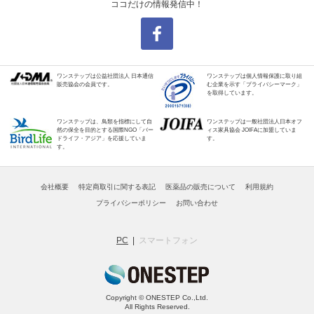
ココだけの情報発信中！
ワンステップは公益社団法人 日本通信
ワンステップは個人情報保護に取り組
販売協会の会員です。
む企業を示す「プライバシーマーク」
を取得しています。
ワンステップは、鳥類を指標にして自
ワンステップは一般社団法人日本オフ
然の保全を目的とする国際NGO「バー
ィス家具協会 JOIFAに加盟していま
ドライフ・アジア」を応援していま
す。
す。
会社概要
特定商取引に関する表記
医薬品の販売について
利用規約
プライバシーポリシー
お問い合わせ
PC
スマートフォン
Copyright © ONESTEP Co.,Ltd.
All Rights Reserved.