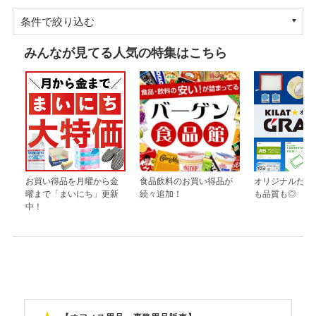
条件で絞り込む
みんなが見てる人気の特集はこちら
お買い得品を月曜から金
食品飲料のお買い得品が
オリジナルだか
曜まで「まいにち」更新
続々追加！
も品質も◎
中！