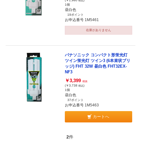
(￥1,980
)
税込
1個
昼白色
19ポイント
お申込番号 1M5461
在庫がありません
パナソニック コンパクト形蛍光灯
ツイン蛍光灯 ツイン3 (6本束状ブリ
ッジ) FHT 32W 昼白色 FHT32EX-
NF3
￥3,399
税抜
(￥3,738
)
税込
1個
昼白色
37ポイント
お申込番号 1M5463
カートへ
2
件