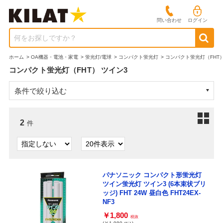
問い合わせ
ログイン
何をお探しですか？
ホーム
>
OA機器・電池・家電
>
蛍光灯/電球
>
コンパクト蛍光灯
>
コンパクト蛍光灯（FHT）
コンパクト蛍光灯（FHT） ツイン3
条件で絞り込む
2
件
パナソニック コンパクト形蛍光灯
ツイン蛍光灯 ツイン3 (6本束状ブリ
ッジ) FHT 24W 昼白色 FHT24EX-
NF3
￥1,800
税抜