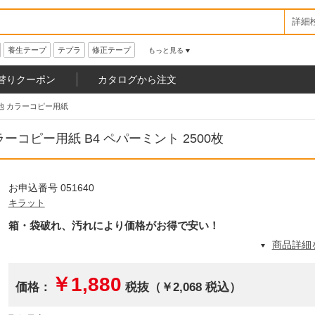
詳細
養生テープ
テプラ
修正テープ
もっと見る
替りクーポン
カタログから注文
他 カラーコピー用紙
コピー用紙 B4 ペパーミント 2500枚
お申込番号 051640
キラット
箱・袋破れ、汚れにより価格がお得で安い！
商品詳細
￥1,880
価格：
税抜（￥2,068 税込）