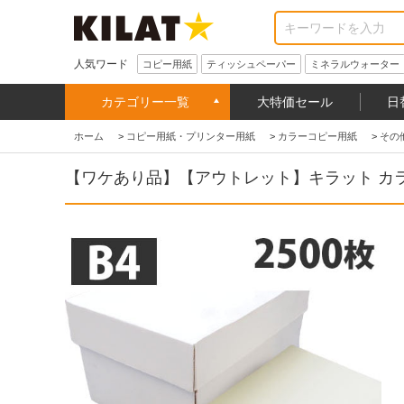
人気ワード
コピー用紙
ティッシュペーパー
ミネラルウォーター
カテゴリー一覧
大特価セール
日
ホーム
>
コピー用紙・プリンター用紙
>
カラーコピー用紙
>
その
【ワケあり品】【アウトレット】キラット カラー