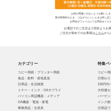
お掛け間違いのないようお願いしま
受付時間外のとき、つながりにくいときは申し訳
お問合せフォームにてお問合せくだ
お電話でのご注文は２回目よりお
ご注文が初めてのお客様は
こちら
から
カテゴリー
特集ペ
コピー用紙・プリンター用紙
コピー用
食品・飲料・産地直送
日替わり
日用品・生活雑貨
100円
トナー・インク・OAサプライ
大特価セ
パソコン周辺機器・メディア
バーゲン
OA機器・電池・家電
インク館
事務用品・文房具
日用品ワ