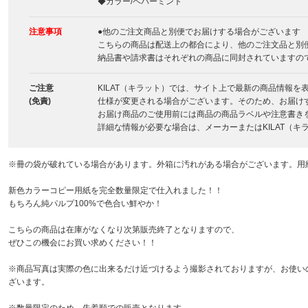
◆カラー/ペパーミント
注意事項
●他のご注文商品と別便でお届けする場合がございます
こちらの商品は配送上の都合により、他のご注文品と別
納品書や請求書はそれぞれの商品に同封されていますの
ご注意
KILAT（キラット）では、サイト上で最新の商品情報
(免責)
仕様が変更される場合がございます。そのため、お届け
お届け商品のご使用前には商品の商品ラベルや注意書き
詳細な情報が必要な場合は、メーカーまたはKILAT（
※冊の袋が破れている場合があります。外箱に汚れがある場合がございます。用
新色カラーコピー用紙を完全数量限定で仕入れました！！
もちろん純パルプ100%で色合い鮮やか！
こちらの商品は在庫がなくなり次第販売終了となりますので、
ぜひこの機会にお買い求めください！！
※商品写真は実際の色に出来るだけ近づけるよう撮影されておりますが、お使い
ざいます。