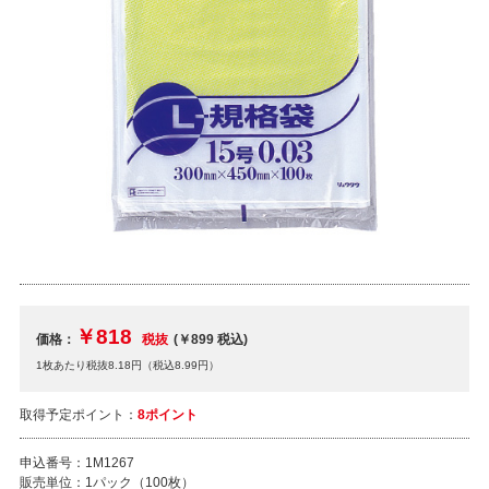
￥818
価格：
税抜
(￥899
税込
)
1枚あたり税抜8.18円（税込8.99円）
取得予定ポイント：
8ポイント
申込番号：
1M1267
販売単位：
1パック（100枚）