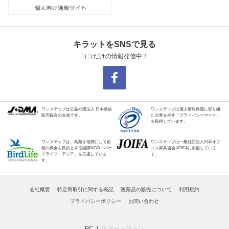
キラットをSNSで見る
ココだけの情報発信中！
ワンステップは公益社団法人 日本通信
ワンステップは個人情報保護に取り組
販売協会の会員です。
む企業を示す「プライバシーマーク」
を取得しています。
ワンステップは、鳥類を指標にして自
ワンステップは一般社団法人日本オフ
然の保全を目的とする国際NGO「バー
ィス家具協会 JOIFAに加盟していま
ドライフ・アジア」を応援していま
す。
す。
会社概要
特定商取引に関する表記
医薬品の販売について
利用規約
プライバシーポリシー
お問い合わせ
PC
スマートフォン