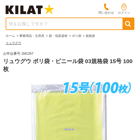
問い合わせ
ログイン
何をお探しですか？
ホーム
>
事務用品・文房具
>
袋・包装資材
>
ポリ袋
>
規格袋
リュウグウ
お申込番号 1M1267
リュウグウ ポリ袋・ビニール袋 03規格袋 15号 100
枚