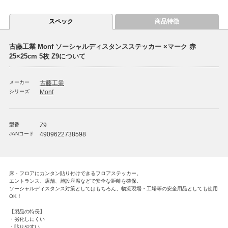
スペック
商品特徴
古藤工業 Monf ソーシャルディスタンスステッカー ×マーク 赤
25×25cm 5枚 Z9について
メーカー
古藤工業
シリーズ
Monf
型番
Z9
JANコード
4909622738598
床・フロアにカンタン貼り付けできるフロアステッカー。
エントランス、店舗、施設座席などで安全な距離を確保。
ソーシャルディスタンス対策としてはもちろん、物流現場・工場等の安全用品としても使用
OK！
【製品の特長】
・劣化しにくい
・貼りやすい