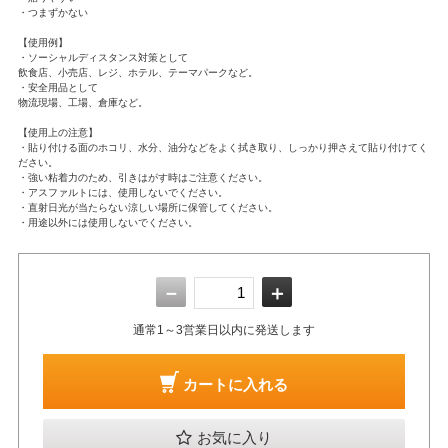
・つまずかない
【使用例】
・ソーシャルディスタンス対策として
飲食店、小売店、レジ、ホテル、テーマパークなど。
・安全用品として
物流現場、工場、倉庫など。
【使用上の注意】
・貼り付ける面のホコリ、水分、油分などをよく拭き取り、しっかり押さえて貼り付けてく
ださい。
・強い粘着力のため、引きはがす時はご注意ください。
・アスファルトには、使用しないでください。
・直射日光が当たらない涼しい場所に保管してください。
・用途以外には使用しないでください。
－
＋
通常1～3営業日以内に発送します
カートに入れる
お気に入り