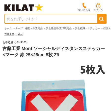
問い合わせ
ログイン
何をお探しですか？
ホーム
>
テープ・梱包・作業用品
>
安全用品/作業環境用品
>
安全標識・ステッカー
>
標識ス
古藤工業
|
Monf
お申込番号 1M9182
古藤工業 Monf ソーシャルディスタンスステッカー
×マーク 赤 25×25cm 5枚 Z9