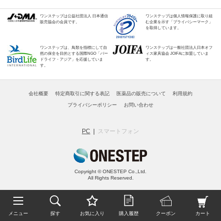
ワンステップは公益社団法人 日本通信
ワンステップは個人情報保護に取り組
販売協会の会員です。
む企業を示す「プライバシーマーク」
を取得しています。
ワンステップは、鳥類を指標にして自
ワンステップは一般社団法人日本オフ
然の保全を目的とする国際NGO「バー
ィス家具協会 JOIFAに加盟していま
ドライフ・アジア」を応援していま
す。
す。
会社概要
特定商取引に関する表記
医薬品の販売について
利用規約
プライバシーポリシー
お問い合わせ
PC
スマートフォン
Copyright © ONESTEP Co.,Ltd.
All Rights Reserved.
メニュー
探す
お気に入り
購入履歴
クーポン
カート