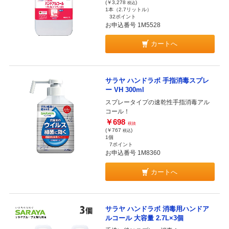
(￥3,278
)
税込
1本（2.7リットル）
32ポイント
お申込番号 1M5528
カートへ
サラヤ ハンドラボ 手指消毒スプレ
ー VH 300ml
スプレータイプの速乾性手指消毒アル
コール！
￥698
税抜
(￥767
)
税込
1個
7ポイント
お申込番号 1M8360
カートへ
サラヤ ハンドラボ 消毒用ハンドア
ルコール 大容量 2.7L×3個