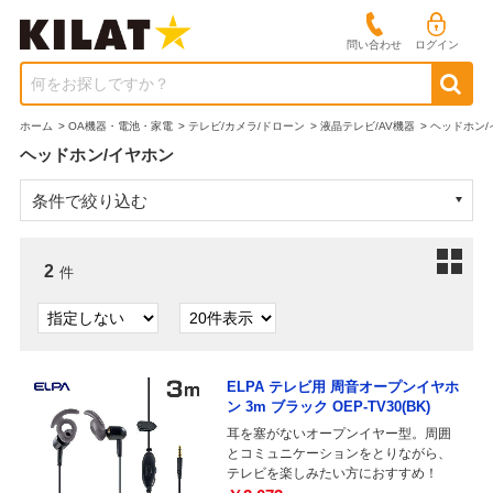
問い合わせ
ログイン
何をお探しですか？
ホーム
>
OA機器・電池・家電
>
テレビ/カメラ/ドローン
>
液晶テレビ/AV機器
>
ヘッドホン/
ヘッドホン/イヤホン
条件で絞り込む
2
件
ELPA テレビ用 周音オープンイヤホ
ン 3m ブラック OEP-TV30(BK)
耳を塞がないオープンイヤー型。周囲
とコミュニケーションをとりながら、
テレビを楽しみたい方におすすめ！