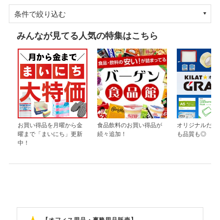
条件で絞り込む
みんなが見てる人気の特集はこちら
お買い得品を月曜から金
食品飲料のお買い得品が
オリジナルだか
曜まで「まいにち」更新
続々追加！
も品質も◎
中！