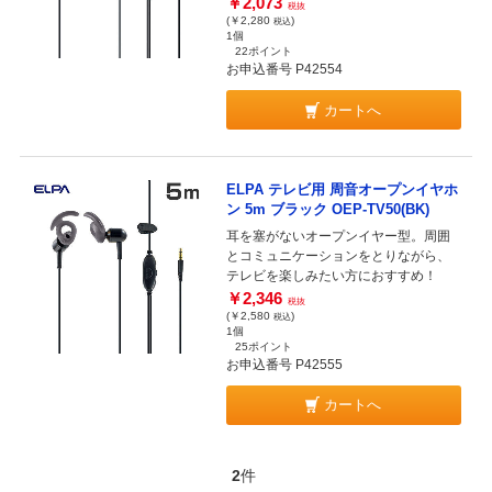
￥2,073
税抜
(￥2,280
)
税込
1個
22ポイント
お申込番号 P42554
カートへ
ELPA テレビ用 周音オープンイヤホ
ン 5m ブラック OEP-TV50(BK)
耳を塞がないオープンイヤー型。周囲
とコミュニケーションをとりながら、
テレビを楽しみたい方におすすめ！
￥2,346
税抜
(￥2,580
)
税込
1個
25ポイント
お申込番号 P42555
カートへ
2
件