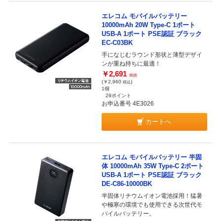
エレコム モバイルバッテリー
10000mAh 20W Type-C 1ポート
USB-A 1ポート PSE認証 ブラック
EC-C03BK
手になじむラウンド形状と薄型デザイ
ンが重ね持ちに最適！
￥2,691
税抜
(￥2,960
)
税込
1個
29ポイント
お申込番号 4E3026
カートへ
エレコム モバイルバッテリー 半固
体 10000mAh 35W Type-C 2ポート
USB-A 1ポート PSE認証 ブラック
DE-C86-10000BK
半固体リチウムイオン電池採用！猛暑
や極寒の環境でも使用できる次世代モ
バイルバッテリー。