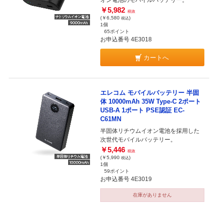
オン電池のモバイルバッテリー。
￥5,982
税抜
(￥6,580
)
税込
1個
65ポイント
お申込番号 4E3018
カートへ
エレコム モバイルバッテリー 半固
体 10000mAh 35W Type-C 2ポート
USB-A 1ポート PSE認証 EC-
C61MN
半固体リチウムイオン電池を採用した
次世代モバイルバッテリー。
￥5,446
税抜
(￥5,990
)
税込
1個
59ポイント
お申込番号 4E3019
在庫がありません