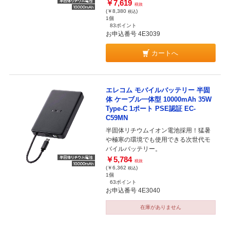
￥7,619
税抜
(￥8,380
)
税込
1個
83ポイント
お申込番号 4E3039
カートへ
エレコム モバイルバッテリー 半固
体 ケーブル一体型 10000mAh 35W
Type-C 1ポート PSE認証 EC-
C59MN
半固体リチウムイオン電池採用！猛暑
や極寒の環境でも使用できる次世代モ
バイルバッテリー。
￥5,784
税抜
(￥6,362
)
税込
1個
63ポイント
お申込番号 4E3040
在庫がありません