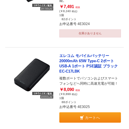
能。
￥7,491
税抜
(￥8,240
)
税込
1個
82ポイント
お申込番号 4E3024
在庫がありません
エレコム モバイルバッテリー
20000mAh 65W Type-C 2ポート
USB-A 1ポート PSE認証 ブラック
EC-C17LBK
複数ポートでパソコンおよびスマート
フォンなどへ同時に高速充電が可能！
￥8,090
税抜
(￥8,899
)
税込
1個
88ポイント
お申込番号 4E3025
カートへ