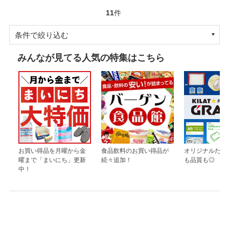
11
件
条件で絞り込む
みんなが見てる人気の特集はこちら
お買い得品を月曜から金
食品飲料のお買い得品が
オリジナルだか
曜まで「まいにち」更新
続々追加！
も品質も◎
中！