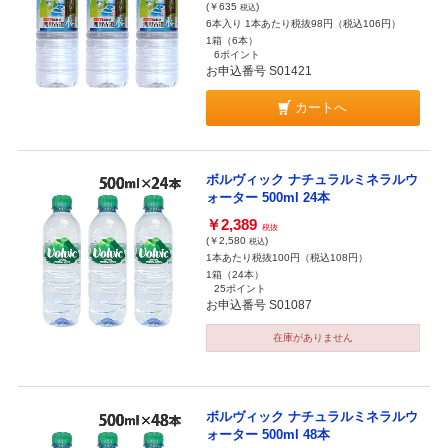
(￥635
)
税込
6本入り 1本あたり税抜98円（税込106円）
1箱（6本）
6ポイント
お申込番号 S01421
カートへ
ボルヴィック ナチュラルミネラルウ
ォーター 500ml 24本
￥2,389
税抜
(￥2,580
)
税込
1本あたり税抜100円（税込108円）
1箱（24本）
25ポイント
お申込番号 S01087
在庫がありません
ボルヴィック ナチュラルミネラルウ
ォーター 500ml 48本