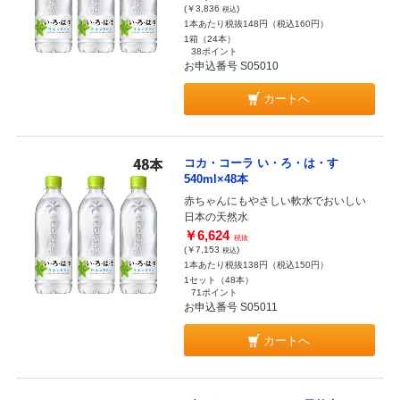
(￥3,836
)
税込
1本あたり税抜148円（税込160円）
1箱（24本）
38ポイント
お申込番号 S05010
カートへ
コカ・コーラ い・ろ・は・す
540ml×48本
赤ちゃんにもやさしい軟水でおいしい
日本の天然水
￥6,624
税抜
(￥7,153
)
税込
1本あたり税抜138円（税込150円）
1セット（48本）
71ポイント
お申込番号 S05011
カートへ