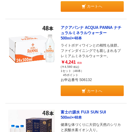
カートへ
アクアパンナ ACQUA PANNA ナチ
ュラルミネラルウォーター
500ml×48本
ライトボディワインとの相性も抜群。
ファインダイニングでも親しまれるプ
レミアムミネラルウォーター。
￥4,241
税抜
(￥4,580
)
税込
1セット（48本）
45ポイント
お申込番号 S06132
カートへ
富士の源水 FUJI SUN SUI
500ml×48本
健康な体づくりに大切な天然のシリカ
と炭酸水素イオン入り。