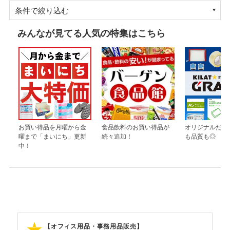
条件で絞り込む
みんなが見てる人気の特集はこちら
お買い得品を月曜から金
食品飲料のお買い得品が
オリジナルだか
曜まで「まいにち」更新
続々追加！
も品質も◎
中！
【オフィス用品・事務用品販売】