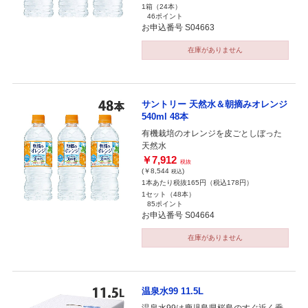
1箱（24本）
46ポイント
お申込番号 S04663
在庫がありません
サントリー 天然水＆朝摘みオレンジ
540ml 48本
有機栽培のオレンジを皮ごとしぼった
天然水
￥7,912
税抜
(￥8,544
)
税込
1本あたり税抜165円（税込178円）
1セット（48本）
85ポイント
お申込番号 S04664
在庫がありません
温泉水99 11.5L