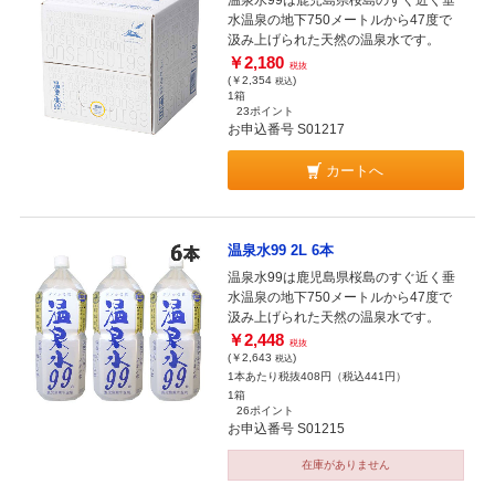
温泉水99は鹿児島県桜島のすぐ近く垂
水温泉の地下750メートルから47度で
汲み上げられた天然の温泉水です。
￥2,180
税抜
(￥2,354
)
税込
1箱
23ポイント
お申込番号 S01217
カートへ
温泉水99 2L 6本
温泉水99は鹿児島県桜島のすぐ近く垂
水温泉の地下750メートルから47度で
汲み上げられた天然の温泉水です。
￥2,448
税抜
(￥2,643
)
税込
1本あたり税抜408円（税込441円）
1箱
26ポイント
お申込番号 S01215
在庫がありません