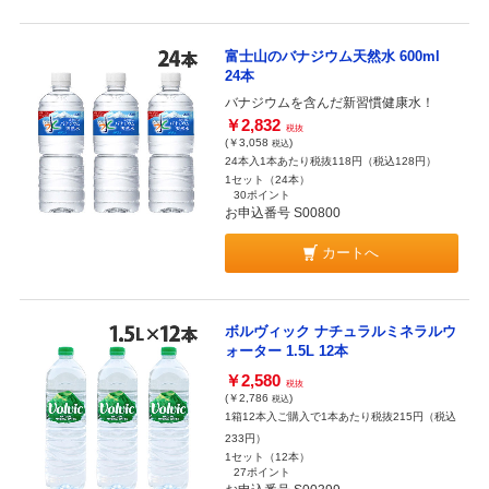
富士山のバナジウム天然水 600ml
24本
バナジウムを含んだ新習慣健康水！
￥2,832
税抜
(￥3,058
)
税込
24本入1本あたり税抜118円（税込128円）
1セット（24本）
30ポイント
お申込番号 S00800
カートへ
ボルヴィック ナチュラルミネラルウ
ォーター 1.5L 12本
￥2,580
税抜
(￥2,786
)
税込
1箱12本入ご購入で1本あたり税抜215円（税込
233円）
1セット（12本）
27ポイント