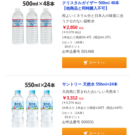
クリスタルガイザー 500ml 48本
【他商品と同時購入不可】
程よいミネラル分と日本人の味覚に合
うクセのない超軟水
￥2,850
税抜
(￥3,078
)
税込
1本あたり税抜59.4円（税込64.2円）
1セット（48本）
30ポイント
お申込番号 S01488
カートへ
サントリー 天然水 550ml×24本
大自然に育まれたおいしい天然水！
￥3,312
税抜
(￥3,576
)
税込
24本入り 1本あたり税抜138円（税込149円）
1セット（24本）
35ポイント
お申込番号 S00031
カートへ