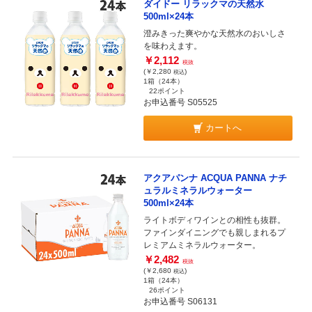
ダイドー リラックマの天然水
500ml×24本
澄みきった爽やかな天然水のおいしさ
を味わえます。
￥2,112
税抜
(￥2,280
)
税込
1箱（24本）
22ポイント
お申込番号 S05525
カートへ
アクアパンナ ACQUA PANNA ナチ
ュラルミネラルウォーター
500ml×24本
ライトボディワインとの相性も抜群。
ファインダイニングでも親しまれるプ
レミアムミネラルウォーター。
￥2,482
税抜
(￥2,680
)
税込
1箱（24本）
26ポイント
お申込番号 S06131