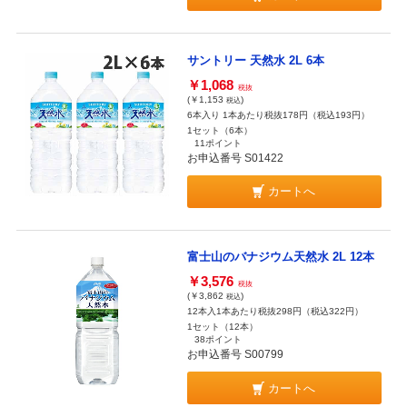
サントリー 天然水 2L 6本
￥1,068
税抜
(￥1,153
)
税込
6本入り 1本あたり税抜178円（税込193円）
1セット（6本）
11ポイント
お申込番号 S01422
カートへ
富士山のバナジウム天然水 2L 12本
￥3,576
税抜
(￥3,862
)
税込
12本入1本あたり税抜298円（税込322円）
1セット（12本）
38ポイント
お申込番号 S00799
カートへ