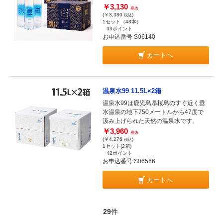
￥3,130
税抜
(￥3,380
)
税込
1セット（48本）
33ポイント
お申込番号 S06140
カートへ
温泉水99 11.5L×2箱
温泉水99は鹿児島県桜島のすぐ近く垂
水温泉の地下750メートルから47度で
汲み上げられた天然の温泉水です。
￥3,960
税抜
(￥4,276
)
税込
1セット(2箱)
42ポイント
お申込番号 S06566
カートへ
29
件