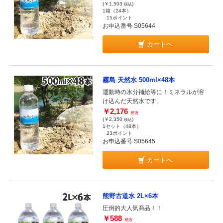
(￥1,503
)
税込
1箱（24本）
15ポイント
お申込番号 S05644
カートへ
霧島 天然水 500ml×48本
運動時の水分補給等に！ミネラルが溶
け込んだ天然水です。
￥2,176
税抜
(￥2,350
)
税込
1セット（48本）
23ポイント
お申込番号 S05645
カートへ
熊野古道水 2L×6本
圧倒的大人気商品！！
￥588
税抜