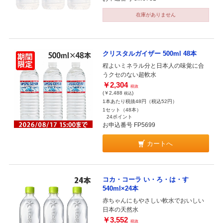
在庫がありません
クリスタルガイザー 500ml 48本
程よいミネラル分と日本人の味覚に合
うクセのない超軟水
￥2,304
税抜
(￥2,488
)
税込
1本あたり税抜48円（税込52円）
1セット（48本）
24ポイント
お申込番号 FP5699
カートへ
コカ・コーラ い・ろ・は・す
540ml×24本
赤ちゃんにもやさしい軟水でおいしい
日本の天然水
￥3,552
税抜