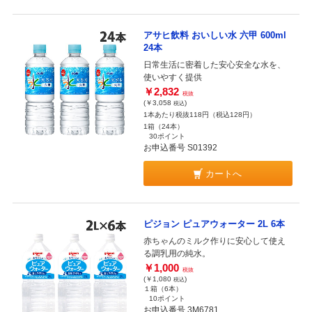
アサヒ飲料 おいしい水 六甲 600ml
24本
日常生活に密着した安心安全な水を、
使いやすく提供
￥2,832
税抜
(￥3,058
)
税込
1本あたり税抜118円（税込128円）
1箱（24本）
30ポイント
お申込番号 S01392
カートへ
ピジョン ピュアウォーター 2L 6本
赤ちゃんのミルク作りに安心して使え
る調乳用の純水。
￥1,000
税抜
(￥1,080
)
税込
１箱（6本）
10ポイント
お申込番号 3M6781