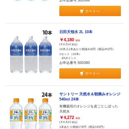
お申込番号 S00399
カートへ
日田天領水 2L 10本
￥4,180
税抜
(￥4,514
)
税込
10本入1本あたり税抜418円（税込452円）
1セット（10本）
45ポイント
お申込番号 S00380
カートへ
サントリー 天然水＆朝摘みオレンジ
540ml 24本
有機栽培のオレンジを皮ごとしぼった
天然水
￥4,272
税抜
(￥4,613
)
税込
1本あたり税抜178円（税込193円）