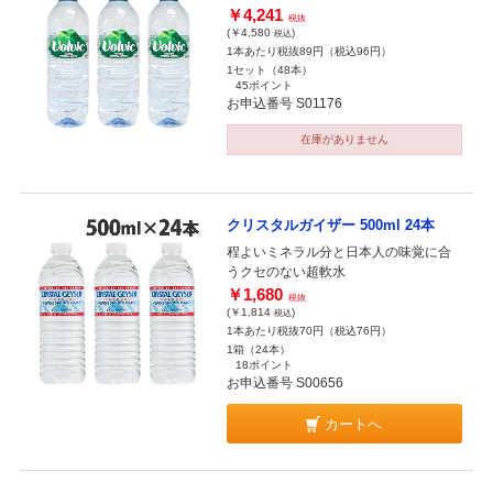
￥4,241
税抜
(￥4,580
)
税込
1本あたり税抜89円（税込96円）
1セット（48本）
45ポイント
お申込番号 S01176
在庫がありません
クリスタルガイザー 500ml 24本
程よいミネラル分と日本人の味覚に合
うクセのない超軟水
￥1,680
税抜
(￥1,814
)
税込
1本あたり税抜70円（税込76円）
1箱（24本）
18ポイント
お申込番号 S00656
カートへ