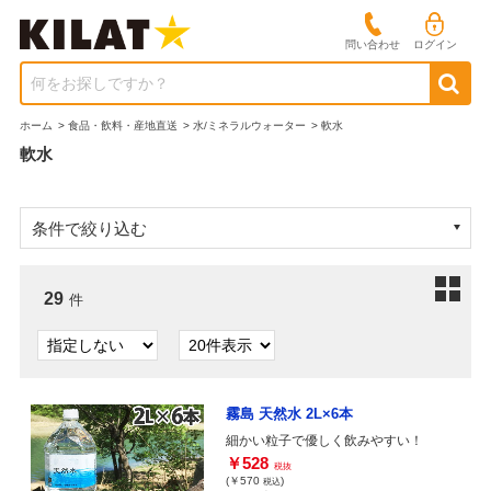
問い合わせ
ログイン
何をお探しですか？
ホーム
>
食品・飲料・産地直送
>
水/ミネラルウォーター
>
軟水
軟水
条件で絞り込む
29
件
霧島 天然水 2L×6本
細かい粒子で優しく飲みやすい！
￥528
税抜
(￥570
)
税込