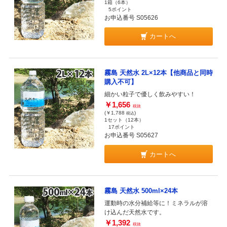
1箱（6本）
5ポイント
お申込番号 S05626
カートへ
霧島 天然水 2L×12本【他商品と同時
購入不可】
細かい粒子で優しく飲みやすい！
￥1,656
税抜
(￥1,788
)
税込
1セット（12本）
17ポイント
お申込番号 S05627
カートへ
霧島 天然水 500ml×24本
運動時の水分補給等に！ミネラルが溶
け込んだ天然水です。
￥1,392
税抜