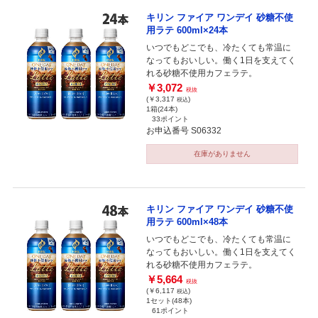
キリン ファイア ワンデイ 砂糖不使
用ラテ 600ml×24本
いつでもどこでも、冷たくても常温に
なってもおいしい。働く1日を支えてく
れる砂糖不使用カフェラテ。
￥3,072
税抜
(￥3,317
)
税込
1箱(24本)
33ポイント
お申込番号 S06332
在庫がありません
キリン ファイア ワンデイ 砂糖不使
用ラテ 600ml×48本
いつでもどこでも、冷たくても常温に
なってもおいしい。働く1日を支えてく
れる砂糖不使用カフェラテ。
￥5,664
税抜
(￥6,117
)
税込
1セット(48本)
61ポイント