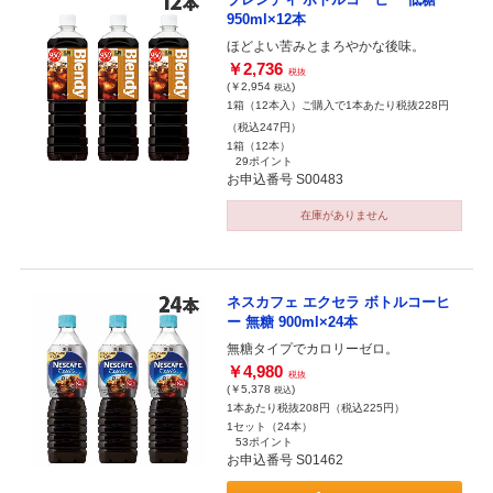
950ml×12本
ほどよい苦みとまろやかな後味。
￥2,736
税抜
(￥2,954
)
税込
1箱（12本入）ご購入で1本あたり税抜228円
（税込247円）
1箱（12本）
29ポイント
お申込番号 S00483
在庫がありません
ネスカフェ エクセラ ボトルコーヒ
ー 無糖 900ml×24本
無糖タイプでカロリーゼロ。
￥4,980
税抜
(￥5,378
)
税込
1本あたり税抜208円（税込225円）
1セット（24本）
53ポイント
お申込番号 S01462