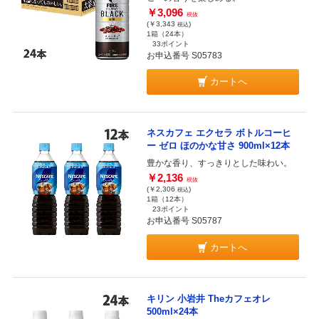
￥3,096
税抜
(￥3,343
)
税込
1箱（24本）
33ポイント
お申込番号 S05783
カートへ
ネスカフェ エクセラ ボトルコーヒ
ー ゼロ ほのかな甘さ 900ml×12本
豊かな香り、すっきりとした味わい。
￥2,136
税抜
(￥2,306
)
税込
1箱（12本）
23ポイント
お申込番号 S05787
カートへ
キリン 小岩井 Theカフェオレ
500ml×24本