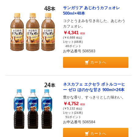
サンガリア あじわうカフェオレ
500ml×48本
コクとうまみを引き出した、あじわう
カフェオレ。
￥4,341
税抜
(￥4,688
)
税込
1セット(48本)
46ポイント
お申込番号 S06583
カートへ
ネスカフェ エクセラ ボトルコーヒ
ー ゼロ ほのかな甘さ 900ml×24本
豊かな香り、すっきりとした味わい。
￥4,752
税抜
(￥5,132
)
税込
1セット(24本)
51ポイント
お申込番号 S06584
カートへ