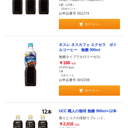
1箱（12本）
23ポイント
お申込番号 S01274
カートへ
ネスレ ネスカフェ エクセラ ボト
ルコーヒー 無糖 900ml
無糖タイプでカロリーゼロ。
￥188
税抜
(￥203
)
税込
1本
2ポイント
お申込番号 SH2208
カートへ
UCC 職人の珈琲 無糖 900ml×12本
香りとコクの深炒りブレンド。
￥2,016
税抜