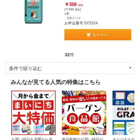
￥358
税抜
(￥386
)
税込
1本
3ポイント
お申込番号 SY5324
カートへ
32
件
条件で絞り込む
みんなが見てる人気の特集はこちら
お買い得品を月曜から金
食品飲料のお買い得品が
オリジナルだか