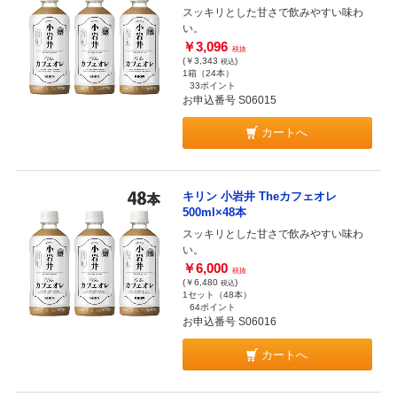
スッキリとした甘さで飲みやすい味わ
い。
￥3,096
税抜
(￥3,343
)
税込
1箱（24本）
33ポイント
お申込番号 S06015
カートへ
キリン 小岩井 Theカフェオレ
500ml×48本
スッキリとした甘さで飲みやすい味わ
い。
￥6,000
税抜
(￥6,480
)
税込
1セット（48本）
64ポイント
お申込番号 S06016
カートへ