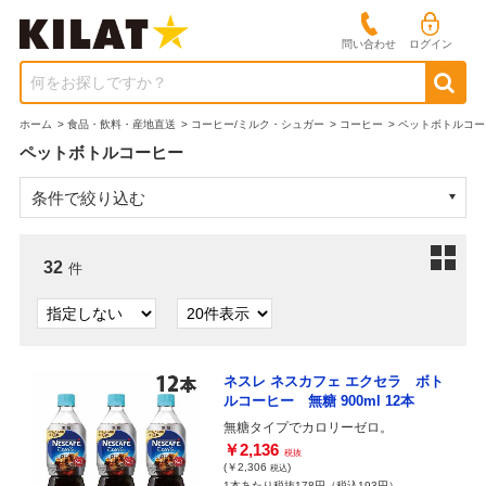
問い合わせ
ログイン
何をお探しですか？
ホーム
>
食品・飲料・産地直送
>
コーヒー/ミルク・シュガー
>
コーヒー
>
ペットボトルコー
ペットボトルコーヒー
条件で絞り込む
32
件
ネスレ ネスカフェ エクセラ ボト
ルコーヒー 無糖 900ml 12本
無糖タイプでカロリーゼロ。
￥2,136
税抜
(￥2,306
)
税込
1本あたり税抜178円（税込193円）