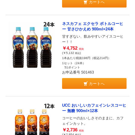
カートへ
ネスカフェ エクセラ ボトルコーヒ
ー 甘さひかえめ 900ml×24本
甘すぎない、飲みやすいアイスコーヒ
ー！！
￥4,752
税抜
(￥5,132
)
税込
1本あたり税抜198円（税込214円）
1セット（24本）
51ポイント
お申込番号 S01463
カートへ
UCC おいしいカフェインレスコーヒ
ー 無糖 900ml×12本
コーヒーのおいしさそのままに、カフ
ェインカット。
￥2,736
税抜
(￥2,954
)
税込