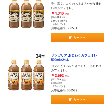
香り高く、コクのあるまろやかな味わ
いのカフェオレ。
￥4,346
税抜
(￥4,693
)
税込
1セット(48本)
46ポイント
お申込番号 S06581
カートへ
サンガリア あじわうカフェオレ
500ml×24本
コクとうまみを引き出した、あじわう
カフェオレ。
￥2,592
税抜
(￥2,799
)
税込
1箱(24本)
27ポイント
お申込番号 S06582
カートへ