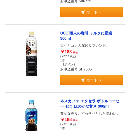
お申込番号 S06729
カートへ
UCC 職人の珈琲 ミルクに最適
900ml
香りとコクの深炒りブレンド。
￥188
税抜
(￥203
)
税込
1本
2ポイント
お申込番号 SH7585
カートへ
ネスカフェ エクセラ ボトルコーヒ
ー ゼロ ほのかな甘さ 900ml
豊かな香り、すっきりとした味わい。
￥188
税抜
(￥203
)
税込
1本