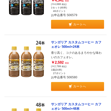
￥4,341
税抜
(￥4,688
)
税込
1セット(48本)
46ポイント
お申込番号 S06579
カートへ
サンガリア カスタムコーヒー カフ
ェオレ 500ml×24本
香り高く、コクのあるまろやかな味わ
いのカフェオレ。
￥2,592
税抜
(￥2,799
)
税込
1箱(24本)
27ポイント
お申込番号 S06580
カートへ
サンガリア カスタムコーヒー カフ
ェオレ 500ml×48本