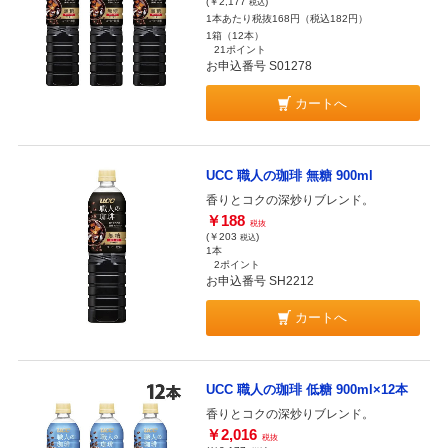
(￥2,177
)
税込
1本あたり税抜168円（税込182円）
1箱（12本）
21ポイント
お申込番号 S01278
カートへ
UCC 職人の珈琲 無糖 900ml
香りとコクの深炒りブレンド。
￥188
税抜
(￥203
)
税込
1本
2ポイント
お申込番号 SH2212
カートへ
UCC 職人の珈琲 低糖 900ml×12本
香りとコクの深炒りブレンド。
￥2,016
税抜