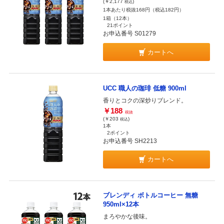
(￥2,177
)
税込
1本あたり税抜168円（税込182円）
1箱（12本）
21ポイント
お申込番号 S01279
カートへ
UCC 職人の珈琲 低糖 900ml
香りとコクの深炒りブレンド。
￥188
税抜
(￥203
)
税込
1本
2ポイント
お申込番号 SH2213
カートへ
ブレンディ ボトルコーヒー 無糖
950ml×12本
まろやかな後味。