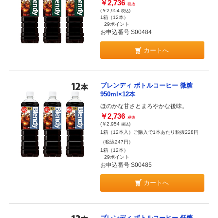
￥2,736
税抜
(￥2,954
)
税込
1箱（12本）
29ポイント
お申込番号 S00484
カートへ
ブレンディ ボトルコーヒー 微糖
950ml×12本
ほのかな甘さとまろやかな後味。
￥2,736
税抜
(￥2,954
)
税込
1箱（12本入）ご購入で1本あたり税抜228円
（税込247円）
1箱（12本）
29ポイント
お申込番号 S00485
カートへ
ブレンディ ボトルコーヒー 低糖