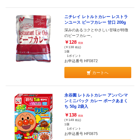
ニチレイ レトルトカレー レストラ
ンユース ビーフカレー 甘口 200g
深みのあるコクとやさしい甘味が特徴
のビーフカレー。
￥128
税抜
(￥138
)
税込
1個
1ポイント
お申込番号 HF0872
カートへ
永谷園 レトルトカレー アンパンマ
ンミニパック カレー ポークあまく
ち 50g 2袋入
￥138
税抜
(￥149
)
税込
1個
1ポイント
お申込番号 HF0875