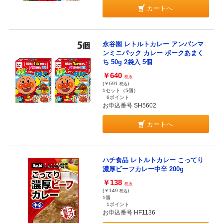
カートへ
永谷園 レトルトカレー アンパンマ
ンミニパック カレー ポークあまく
ち 50g 2袋入 5個
￥640
税抜
(￥691
)
税込
1セット（5個）
6ポイント
お申込番号 SH5602
カートへ
ハチ食品 レトルトカレー こってり
濃厚ビーフカレー中辛 200g
￥138
税抜
(￥149
)
税込
1個
1ポイント
お申込番号 HF1136