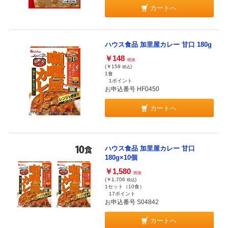
カートへ
ハウス食品 加里屋カレー 甘口 180g
￥148
税抜
(￥159
)
税込
1食
1ポイント
お申込番号 HF0450
カートへ
ハウス食品 加里屋カレー 甘口
180g×10個
￥1,580
税抜
(￥1,706
)
税込
1セット（10食）
17ポイント
お申込番号 S04842
カートへ