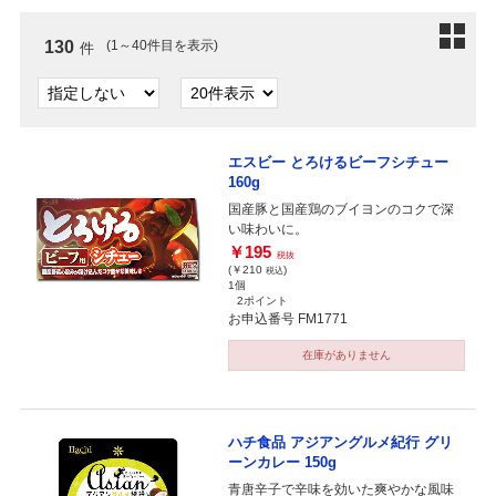
130
(1～40件目を表示)
件
エスビー とろけるビーフシチュー
160g
国産豚と国産鶏のブイヨンのコクで深
い味わいに。
￥195
税抜
(￥210
)
税込
1個
2ポイント
お申込番号 FM1771
在庫がありません
ハチ食品 アジアングルメ紀行 グリ
ーンカレー 150g
青唐辛子で辛味を効いた爽やかな風味