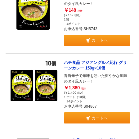
のタイ風カレー！
￥148
税抜
(￥159
)
税込
1個
1ポイント
お申込番号 SH5743
カートへ
ハチ食品 アジアングルメ紀行 グリ
ーンカレー 150g×10個
青唐辛子で辛味を効いた爽やかな風味
のタイ風カレー！
￥1,380
税抜
(￥1,490
)
税込
1セット（10個）
14ポイント
お申込番号 S04867
カートへ