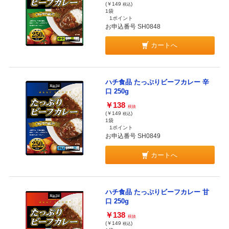
(￥149
)
税込
1袋
1ポイント
お申込番号 SH0848
カートへ
ハチ食品 たっぷりビーフカレー 辛
口 250g
￥138
税抜
(￥149
)
税込
1袋
1ポイント
お申込番号 SH0849
カートへ
ハチ食品 たっぷりビーフカレー 甘
口 250g
￥138
税抜
(￥149
)
税込