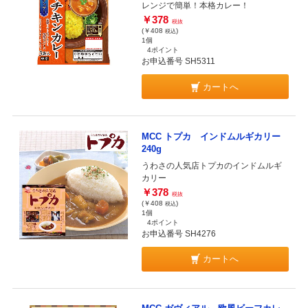
レンジで簡単！本格カレー！
￥378
税抜
(￥408
)
税込
1個
4ポイント
お申込番号 SH5311
カートへ
MCC トプカ インドムルギカリー
240g
うわさの人気店トプカのインドムルギ
カリー
￥378
税抜
(￥408
)
税込
1個
4ポイント
お申込番号 SH4276
カートへ