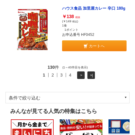
ハウス食品 加里屋カレー 辛口 180g
￥138
税抜
(￥149
)
税込
1食
1ポイント
お申込番号 HF0452
カートへ
130
件
(1～40件目を表示)
1
2
3
4
>
>|
条件で絞り込む
みんなが見てる人気の特集はこちら