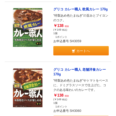
グリコ カレー職人 欧風カレー 170g
“特製あめ色たまねぎ”の旨みとブイヨン
のコク。
￥138
税抜
(￥149
)
税込
1個
1ポイント
お申込番号 SH3059
カートへ
グリコ カレー職人 老舗洋食カレー
170g
“特製あめ色たまねぎ”やトマトをベース
に、ドミグラスソースで仕上げた、コ
クのある味わいのカレーです。
￥138
税抜
(￥149
)
税込
1個
1ポイント
お申込番号 SH3060