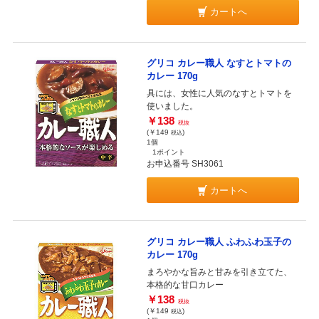
カートへ
グリコ カレー職人 なすとトマトの
カレー 170g
具には、女性に人気のなすとトマトを
使いました。
￥138
税抜
(￥149
)
税込
1個
1ポイント
お申込番号 SH3061
カートへ
グリコ カレー職人 ふわふわ玉子の
カレー 170g
まろやかな旨みと甘みを引き立てた、
本格的な甘口カレー
￥138
税抜
(￥149
)
税込