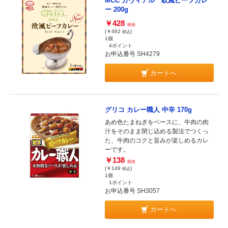
MCC ガヴィアル 欧風ビーフカレ
ー 200g
￥428
税抜
(￥462
)
税込
1個
4ポイント
お申込番号 SH4279
カートへ
グリコ カレー職人 中辛 170g
あめ色たまねぎをベースに、牛肉の肉
汁をそのまま閉じ込める製法でつくっ
た、牛肉のコクと旨みが楽しめるカレ
ーです。
￥138
税抜
(￥149
)
税込
1個
1ポイント
お申込番号 SH3057
カートへ