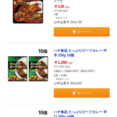
ズです
￥138
税抜
(￥149
)
税込
1個
1ポイント
お申込番号 SH1736
カートへ
ハチ食品 たっぷりビーフカレー 中
辛 250g 10個
￥1,280
税抜
(￥1,382
)
税込
1個あたり税抜128円（税込139円）
1箱（10個）
13ポイント
お申込番号 SH1105
カートへ
ハチ食品 たっぷりビーフカレー 辛
口 250g 10個