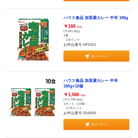
ハウス食品 加里屋カレー 中辛 180g
￥168
税抜
(￥181
)
税込
1食
1ポイント
お申込番号 HF0451
カートへ
ハウス食品 加里屋カレー 中辛
180g×10個
￥1,580
税抜
(￥1,706
)
税込
1セット（10食）
17ポイント
お申込番号 S04844
カートへ