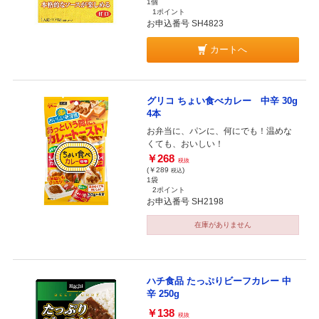
1個
1ポイント
お申込番号 SH4823
カートへ
グリコ ちょい食べカレー 中辛 30g
4本
お弁当に、パンに、何にでも！温めな
くても、おいしい！
￥268
税抜
(￥289
)
税込
1袋
2ポイント
お申込番号 SH2198
在庫がありません
ハチ食品 たっぷりビーフカレー 中
辛 250g
￥138
税抜