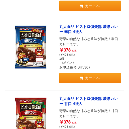
カートへ
丸大食品 ビストロ倶楽部 濃厚カレ
ー 辛口 4袋入
野菜の自然な甘みと旨味が特徴！辛口
カレーです。
￥378
税抜
(￥408
)
税込
1個
4ポイント
お申込番号 SH5307
カートへ
丸大食品 ビストロ倶楽部 濃厚カレ
ー 甘口 4袋入
野菜の自然な甘みと旨味が特徴！甘口
カレーです。
￥378
税抜
(￥408
)
税込