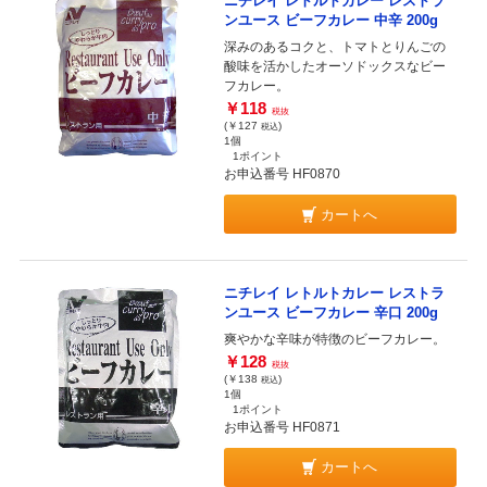
ニチレイ レトルトカレー レストラ
ンユース ビーフカレー 中辛 200g
深みのあるコクと、トマトとりんごの
酸味を活かしたオーソドックスなビー
フカレー。
￥118
税抜
(￥127
)
税込
1個
1ポイント
お申込番号 HF0870
カートへ
ニチレイ レトルトカレー レストラ
ンユース ビーフカレー 辛口 200g
爽やかな辛味が特徴のビーフカレー。
￥128
税抜
(￥138
)
税込
1個
1ポイント
お申込番号 HF0871
カートへ