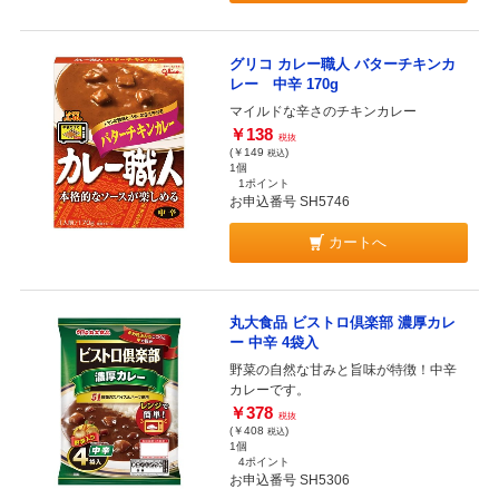
グリコ カレー職人 バターチキンカ
レー 中辛 170g
マイルドな辛さのチキンカレー
￥138
税抜
(￥149
)
税込
1個
1ポイント
お申込番号 SH5746
カートへ
丸大食品 ビストロ倶楽部 濃厚カレ
ー 中辛 4袋入
野菜の自然な甘みと旨味が特徴！中辛
カレーです。
￥378
税抜
(￥408
)
税込
1個
4ポイント
お申込番号 SH5306