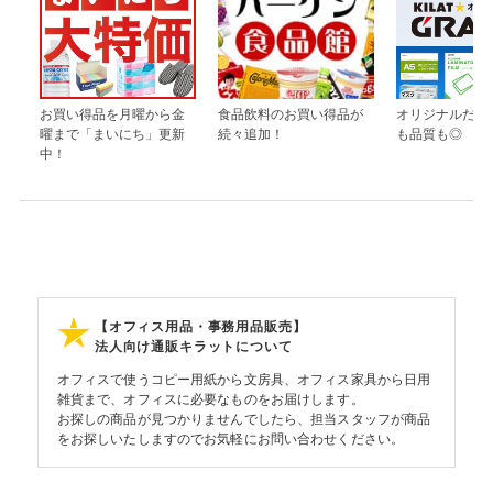
お買い得品を月曜から金
食品飲料のお買い得品が
オリジナルだか
曜まで「まいにち」更新
続々追加！
も品質も◎
中！
【オフィス用品・事務用品販売】
法人向け通販キラットについて
オフィスで使うコピー用紙から文房具、オフィス家具から日用
雑貨まで、オフィスに必要なものをお届けします。
お探しの商品が見つかりませんでしたら、担当スタッフが商品
をお探しいたしますのでお気軽にお問い合わせください。