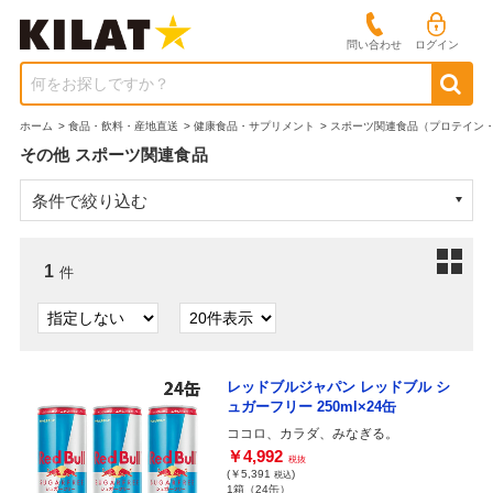
問い合わせ
ログイン
何をお探しですか？
ホーム
>
食品・飲料・産地直送
>
健康食品・サプリメント
>
スポーツ関連食品（プロテイン
その他 スポーツ関連食品
条件で絞り込む
1
件
レッドブルジャパン レッドブル シ
ュガーフリー 250ml×24缶
ココロ、カラダ、みなぎる。
￥4,992
税抜
(￥5,391
)
税込
1箱（24缶）