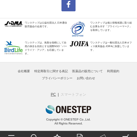
ワンステップは公益社団法人 日本通信
ワンステップは個人情報保護に取り組
販売協会の会員です。
む企業を示す「プライバシーマーク」
を取得しています。
ワンステップは、鳥類を指標にして自
ワンステップは一般社団法人日本オフ
然の保全を目的とする国際NGO「バー
ィス家具協会 JOIFAに加盟していま
ドライフ・アジア」を応援していま
す。
す。
会社概要
特定商取引に関する表記
医薬品の販売について
利用規約
プライバシーポリシー
お問い合わせ
PC
スマートフォン
Copyright © ONESTEP Co.,Ltd.
All Rights Reserved.