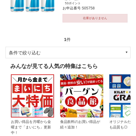
53ポイント
お申込番号 S05758
在庫がありません
1
件
条件で絞り込む
みんなが見てる人気の特集はこちら
お買い得品を月曜から金
食品飲料のお買い得品が
オリジナルだか
曜まで「まいにち」更新
続々追加！
も品質も◎
中！