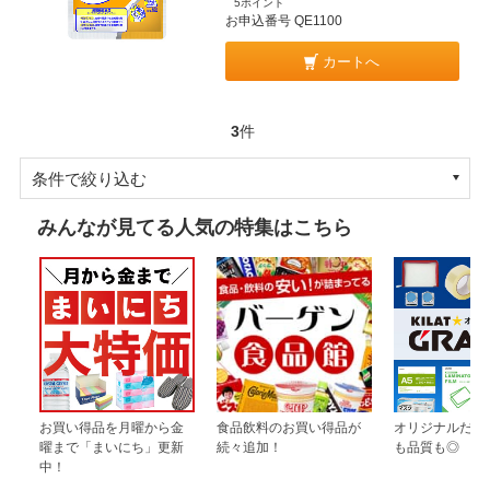
5ポイント
お申込番号 QE1100
カートへ
3
件
条件で絞り込む
みんなが見てる人気の特集はこちら
お買い得品を月曜から金
食品飲料のお買い得品が
オリジナルだか
曜まで「まいにち」更新
続々追加！
も品質も◎
中！