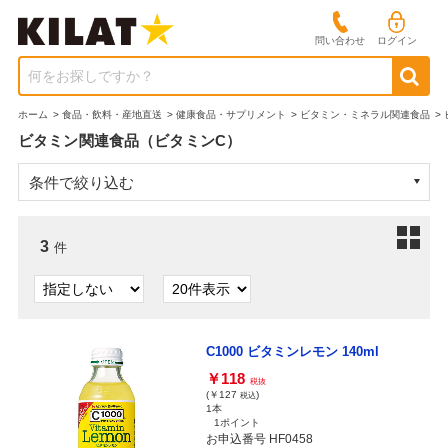
問い合わせ
ログイン
何をお探しですか？
ホーム
>
食品・飲料・産地直送
>
健康食品・サプリメント
>
ビタミン・ミネラル関連食品
>
ビタミン関連食品（ビタミンC）
条件で絞り込む
3
件
C1000 ビタミンレモン 140ml
￥118
税抜
(￥127
)
税込
1本
1ポイント
お申込番号 HF0458