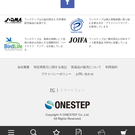
ワンステップは公益社団法人 日本通信
ワンステップは個人情報保護に取り組
販売協会の会員です。
む企業を示す「プライバシーマーク」
を取得しています。
ワンステップは、鳥類を指標にして自
ワンステップは一般社団法人日本オフ
然の保全を目的とする国際NGO「バー
ィス家具協会 JOIFAに加盟していま
ドライフ・アジア」を応援していま
す。
す。
会社概要
特定商取引に関する表記
医薬品の販売について
利用規約
プライバシーポリシー
お問い合わせ
PC
スマートフォン
Copyright © ONESTEP Co.,Ltd.
All Rights Reserved.