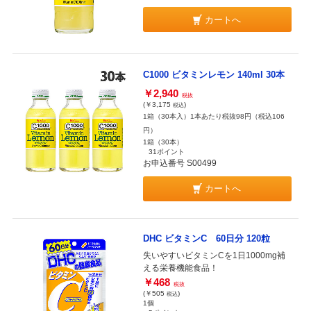
カートへ
C1000 ビタミンレモン 140ml 30本
￥2,940
税抜
(￥3,175
)
税込
1箱（30本入）1本あたり税抜98円（税込106
円）
1箱（30本）
31ポイント
お申込番号 S00499
カートへ
DHC ビタミンC 60日分 120粒
失いやすいビタミンCを1日1000mg補
える栄養機能食品！
￥468
税抜
(￥505
)
税込
1個