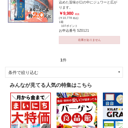
込めた旨味が口の中にジュワーと広が
ります。
￥9,980
税抜
(￥10,778
)
税込
1箱
107ポイント
お申込番号 SZ0121
在庫がありません
1
件
条件で絞り込む
みんなが見てる人気の特集はこちら