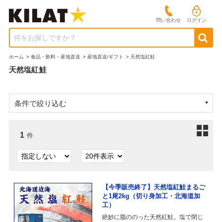
問い合わせ
ログイン
何をお探しですか？
ホーム
>
食品・飲料・産地直送
>
産地直送/ギフト
>
天然塩紅鮭
天然塩紅鮭
条件で絞り込む
1
件
【今季販売終了】天然塩紅鮭まるご
と1尾2kg（切り身加工・北海道加
工）
絶妙に脂ののった天然紅鮭。塩で閉じ