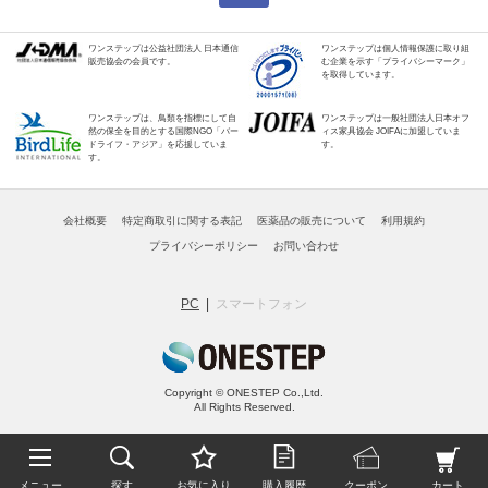
ワンステップは公益社団法人 日本通信
ワンステップは個人情報保護に取り組
販売協会の会員です。
む企業を示す「プライバシーマーク」
を取得しています。
ワンステップは、鳥類を指標にして自
ワンステップは一般社団法人日本オフ
然の保全を目的とする国際NGO「バー
ィス家具協会 JOIFAに加盟していま
ドライフ・アジア」を応援していま
す。
す。
会社概要
特定商取引に関する表記
医薬品の販売について
利用規約
プライバシーポリシー
お問い合わせ
PC
スマートフォン
Copyright © ONESTEP Co.,Ltd.
All Rights Reserved.
メニュー
探す
お気に入り
購入履歴
クーポン
カート