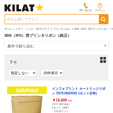
問い合わせ
ログイン
何をお探しですか？
ホーム
>
トナー・インク・OAサプライ
>
プリンタリボン
>
IBM（IPS）用プリンタリボン
>
IBM（IPS）用プリンタリボン（純正）
条件で絞り込む
7
件
インフォプリント カートリッジリボ
ン 5579-H02/K02 1セット(6本)
￥15,600
税抜
(￥17,160
)
税込
1セット（6本）
171ポイント