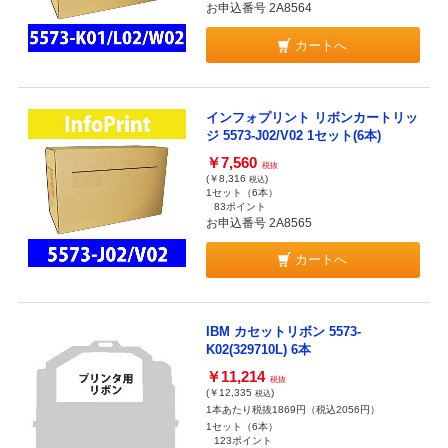
お申込番号 2A8564
カートへ
インフォプリント リボンカートリッ
ジ 5573-J02/V02 1セット(6本)
￥7,560
税抜
(￥8,316
)
税込
1セット（6本）
83ポイント
お申込番号 2A8565
カートへ
IBM カセットリボン 5573-
K02(329710L) 6本
￥11,214
税抜
(￥12,335
)
税込
1本あたり税抜1869円（税込2056円）
1セット（6本）
123ポイント