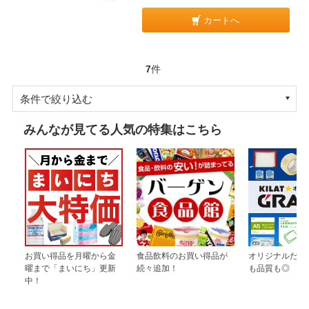
カートへ
7
件
条件で絞り込む
みんなが見てる人気の特集はこちら
お買い得品を月曜から金
食品飲料のお買い得品が
オリジナルだか
曜まで「まいにち」更新
続々追加！
も品質も◎
中！