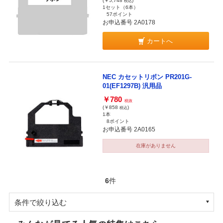
(￥5,748
)
税込
1セット（6本）
57ポイント
お申込番号 2A0178
カートへ
NEC カセットリボン PR201G-
01(EF1297B) 汎用品
￥780
税抜
(￥858
)
税込
1本
8ポイント
お申込番号 2A0165
在庫がありません
6
件
条件で絞り込む