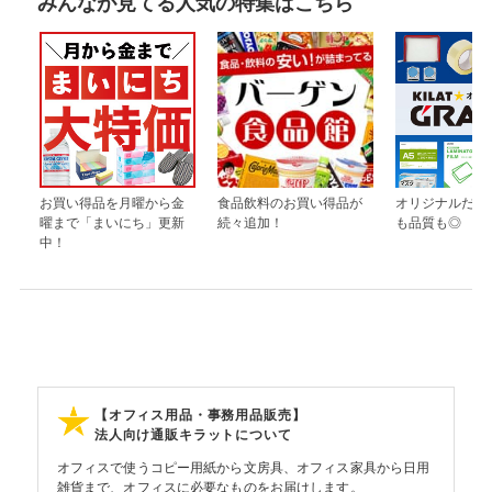
みんなが見てる人気の特集はこちら
お買い得品を月曜から金
食品飲料のお買い得品が
オリジナルだか
曜まで「まいにち」更新
続々追加！
も品質も◎
中！
【オフィス用品・事務用品販売】
法人向け通販キラットについて
オフィスで使うコピー用紙から文房具、オフィス家具から日用
雑貨まで、オフィスに必要なものをお届けします。