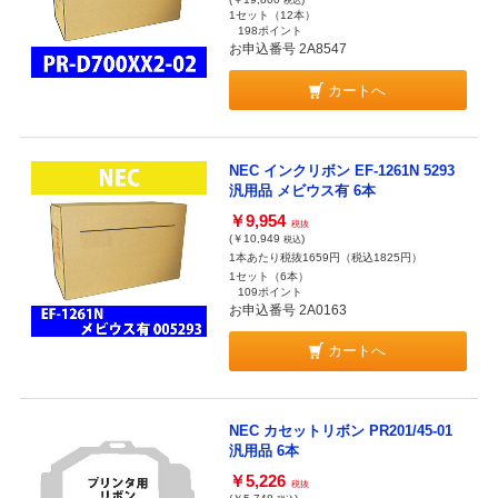
税込
1セット（12本）
198ポイント
お申込番号 2A8547
カートへ
NEC インクリボン EF-1261N 5293
汎用品 メビウス有 6本
￥9,954
税抜
(￥10,949
)
税込
1本あたり税抜1659円（税込1825円）
1セット（6本）
109ポイント
お申込番号 2A0163
カートへ
NEC カセットリボン PR201/45-01
汎用品 6本
￥5,226
税抜