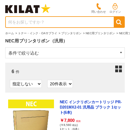
問い合わせ
ログイン
何をお探しですか？
ホーム
>
トナー・インク・OAサプライ
>
プリンタリボン
>
NEC用プリンタリボン
>
NEC用
NEC用プリンタリボン（汎用）
条件で絞り込む
6
件
NEC インクリボンカートリッジ PR-
D201MX2-01 汎用品 ブラック 1セッ
ト(6本)
￥7,800
税抜
(￥8,580
)
税込
1セット（6本）