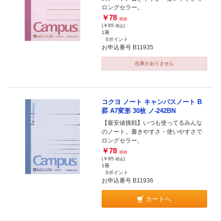
ロングセラー。
￥78
税抜
(￥85
)
税込
1冊
0ポイント
お申込番号 B11935
在庫がありません
コクヨ ノート キャンパスノート B
罫 A7変形 30枚 ノ-242BN
【最安値挑戦】いつも使ってるみんな
のノート。書きやすさ・使いやすさで
ロングセラー。
￥78
税抜
(￥85
)
税込
1冊
0ポイント
お申込番号 B11936
カートへ