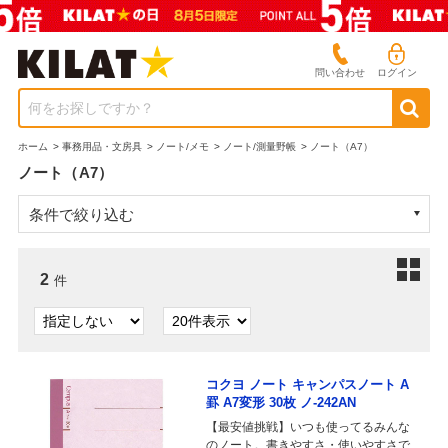
問い合わせ
ログイン
何をお探しですか？
ホーム
>
事務用品・文房具
>
ノート/メモ
>
ノート/測量野帳
>
ノート（A7）
ノート（A7）
条件で絞り込む
2
件
コクヨ ノート キャンパスノート A
罫 A7変形 30枚 ノ-242AN
【最安値挑戦】いつも使ってるみんな
のノート。書きやすさ・使いやすさで