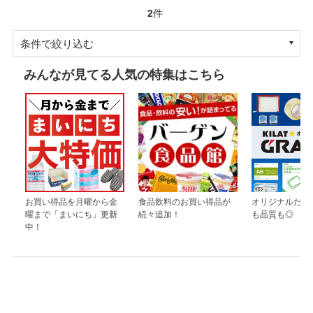
2
件
条件で絞り込む
みんなが見てる人気の特集はこちら
お買い得品を月曜から金
食品飲料のお買い得品が
オリジナルだか
曜まで「まいにち」更新
続々追加！
も品質も◎
中！