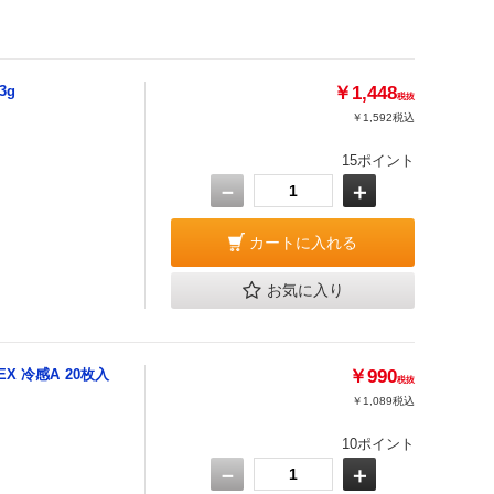
3g
￥1,448
税抜
￥1,592
税込
15ポイント
－
＋
カートに入れる
お気に入り
 冷感A 20枚入
￥990
税抜
￥1,089
税込
10ポイント
－
＋