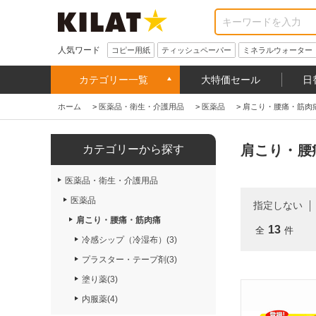
人気ワード
コピー用紙
ティッシュペーパー
ミネラルウォーター
カテゴリー一覧
大特価セール
日
ホーム
>
医薬品・衛生・介護用品
>
医薬品
>
肩こり・腰痛・筋肉
肩こり・腰
カテゴリーから探す
医薬品・衛生・介護用品
医薬品
指定しない
肩こり・腰痛・筋肉痛
13
全
件
冷感シップ（冷湿布）(3)
プラスター・テープ剤(3)
塗り薬(3)
内服薬(4)