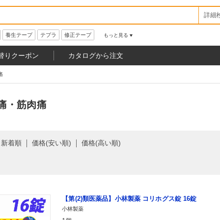
詳細
養生テープ
テプラ
修正テープ
もっと見る
替りクーポン
カタログから注文
痛
痛・筋肉痛
新着順
価格(安い順)
価格(高い順)
【第(2)類医薬品】小林製薬 コリホグス錠 16錠
小林製薬