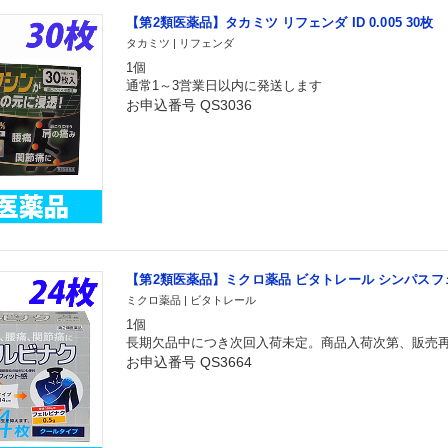
【第2類医薬品】タカミツ リフェンダ ID 0.005 30枚
タカミツ | リフェンダ
1個
通常1～3営業日以内に発送します
お申込番号 QS3036
【第2類医薬品】ミクロ薬品 ビタトレール シンパスフェ
ミクロ薬品 | ビタトレール
1個
長期欠品中につき次回入荷未定。商品入荷次第、販売
お申込番号 QS3664