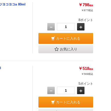
コヨコa 80ml
￥798
税抜
￥877
税込
8ポイント
－
＋
カートに入れる
お気に入り
l
￥518
税抜
￥569
税込
5ポイント
－
＋
カートに入れる