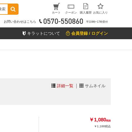
検索
カート
クーポン
購入履歴
お気に入り
お問い合わせはこちら
平日9時ｰ17時受付
キラットについて
会員登録 / ログイン
詳細一覧
サムネイル
￥1,080
税抜
￥1,188
税込