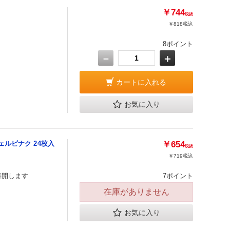
￥744
税抜
￥818
税込
8ポイント
－
＋
カートに入れる
お気に入り
ルビナク 24枚入
￥654
税抜
￥719
税込
再開します
7ポイント
在庫がありません
お気に入り