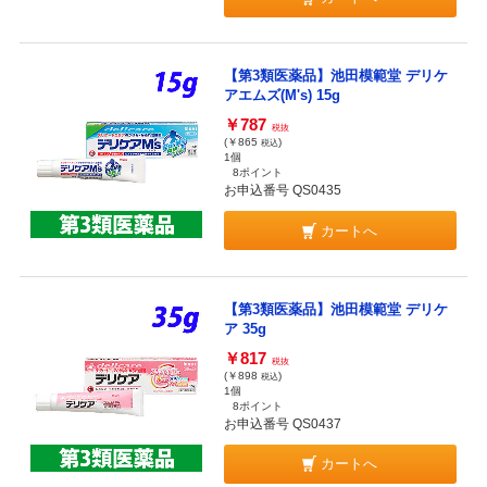
【第3類医薬品】池田模範堂 デリケ
アエムズ(M's) 15g
￥787
税抜
(￥865
)
税込
1個
8ポイント
お申込番号 QS0435
カートへ
【第3類医薬品】池田模範堂 デリケ
ア 35g
￥817
税抜
(￥898
)
税込
1個
8ポイント
お申込番号 QS0437
カートへ