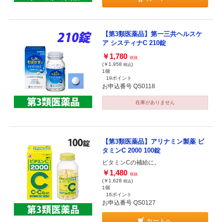
【第3類医薬品】第一三共ヘルスケ
ア システィナC 210錠
￥1,780
税抜
(￥1,958
)
税込
1個
19ポイント
お申込番号 QS0118
在庫がありません
【第3類医薬品】アリナミン製薬 ビ
タミンC 2000 100錠
ビタミンCの補給に。
￥1,480
税抜
(￥1,628
)
税込
1個
16ポイント
お申込番号 QS0127
カートへ