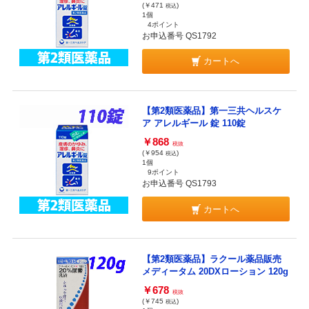
(￥471
)
税込
1個
4ポイント
お申込番号 QS1792
カートへ
【第2類医薬品】第一三共ヘルスケ
ア アレルギール 錠 110錠
￥868
税抜
(￥954
)
税込
1個
9ポイント
お申込番号 QS1793
カートへ
【第2類医薬品】ラクール薬品販売
メディータム 20DXローション 120g
￥678
税抜
(￥745
)
税込