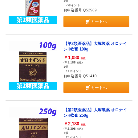
1個
7ポイント
お申込番号 QS2989
カートへ
【第2類医薬品】大塚製薬 オロナイ
ンH軟膏 100g
￥1,080
税抜
(￥1,188
)
税込
1個
11ポイント
お申込番号 QS1410
カートへ
【第2類医薬品】大塚製薬 オロナイ
ンH軟膏 250g
￥2,180
税抜
(￥2,398
)
税込
1個
23ポイント