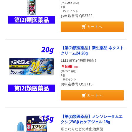
(￥2,255
)
税込
1個
22ポイント
お申込番号 QS3722
カートへ
【第(2)類医薬品】新生薬品 ネクスト
クリーム24 20g
1日1回で24時間持続！
￥598
税抜
(￥657
)
税込
1個
6ポイント
お申込番号 QS3715
カートへ
【第(2)類医薬品】メンソレータムエ
クシブWきわケアジェル 15g
爪まわりなどの水虫治療薬