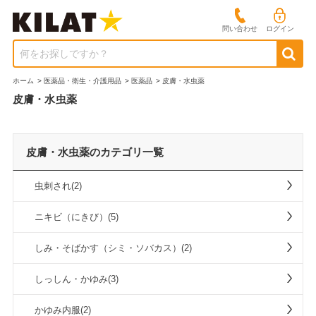
問い合わせ
ログイン
何をお探しですか？
ホーム
>
医薬品・衛生・介護用品
>
医薬品
>
皮膚・水虫薬
皮膚・水虫薬
皮膚・水虫薬のカテゴリ一覧
虫刺され(2)
ニキビ（にきび）(5)
しみ・そばかす（シミ・ソバカス）(2)
しっしん・かゆみ(3)
かゆみ内服(2)