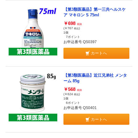
【第3類医薬品】第一三共ヘルスケ
ア マキロン S 75ml
￥698
税抜
(￥767
)
税込
1個
7ポイント
お申込番号 QS0397
カートへ
【第3類医薬品】近江兄弟社 メンタ
ーム 85g
￥568
税抜
(￥624
)
税込
1個
6ポイント
お申込番号 QS0401
カートへ