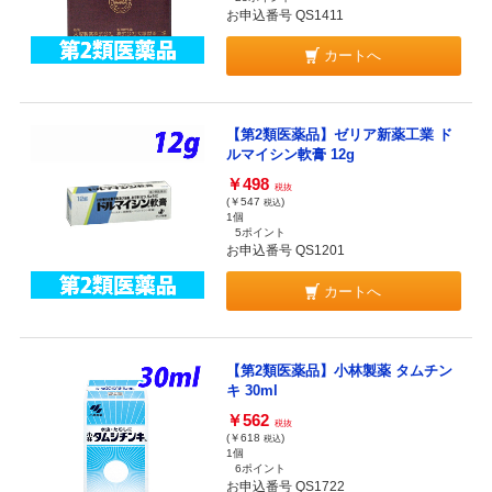
お申込番号 QS1411
カートへ
【第2類医薬品】ゼリア新薬工業 ド
ルマイシン軟膏 12g
￥498
税抜
(￥547
)
税込
1個
5ポイント
お申込番号 QS1201
カートへ
【第2類医薬品】小林製薬 タムチン
キ 30ml
￥562
税抜
(￥618
)
税込
1個
6ポイント
お申込番号 QS1722