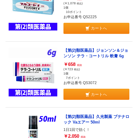
(￥1,078
)
税込
1個
10ポイント
お申込番号 QS2225
カートへ
【第(2)類医薬品】ジョンソン＆ジョ
ンソン テラ・コートリル 軟膏 6g
￥658
税抜
(￥723
)
税込
1個
7ポイント
お申込番号 QS3072
カートへ
【第(2)類医薬品】久光製薬 ブテナロ
ック Vaエアー 50ml
1日1回で効く！
￥2,050
税抜