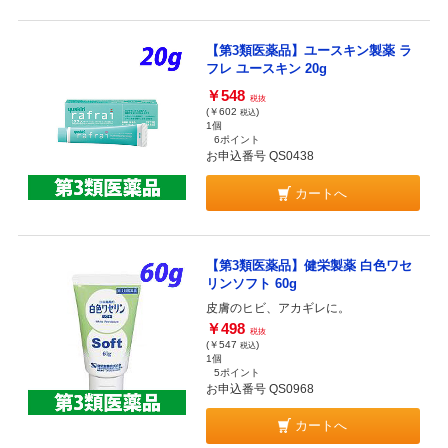
【第3類医薬品】ユースキン製薬 ラ
フレ ユースキン 20g
￥548
税抜
(￥602
)
税込
1個
6ポイント
お申込番号 QS0438
カートへ
【第3類医薬品】健栄製薬 白色ワセ
リンソフト 60g
皮膚のヒビ、アカギレに。
￥498
税抜
(￥547
)
税込
1個
5ポイント
お申込番号 QS0968
カートへ