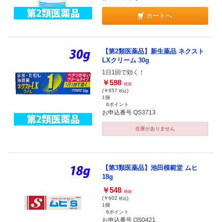
カートへ
【第2類医薬品】新生薬品 ネクスト
LXクリーム 30g
1日1回で効く！
￥598
税抜
(￥657
)
税込
1個
6ポイント
お申込番号 QS3713
在庫がありません
【第3類医薬品】池田模範堂 ムヒ
18g
￥548
税抜
(￥602
)
税込
1個
6ポイント
お申込番号 QS0421