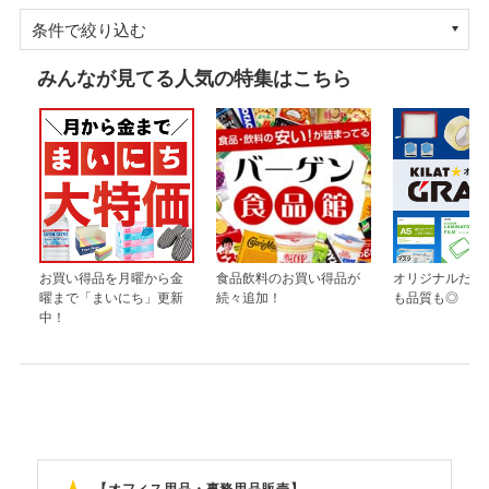
条件で絞り込む
みんなが見てる人気の特集はこちら
お買い得品を月曜から金
食品飲料のお買い得品が
オリジナルだか
曜まで「まいにち」更新
続々追加！
も品質も◎
中！
【オフィス用品・事務用品販売】