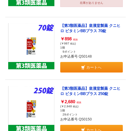
在庫がありません
【第3類医薬品】皇漢堂製薬 クニヒ
ロ ビタミンBBプラス 70錠
￥898
税抜
(￥987
)
税込
1個
9ポイント
お申込番号 QS0148
カートへ
【第3類医薬品】皇漢堂製薬 クニヒ
ロ ビタミンBBプラス 250錠
￥2,680
税抜
(￥2,948
)
税込
1個
29ポイント
お申込番号 QS0150
カートへ