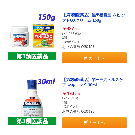
【第3類医薬品】池田模範堂 ムヒ ソ
フトGXクリーム 150g
￥927
税抜
(￥1,019
)
税込
1個
10ポイント
お申込番号 QS0457
カートへ
【第3類医薬品】第一三共ヘルスケ
ア マキロン S 30ml
￥478
税抜
(￥525
)
税込
1個
5ポイント
お申込番号 QS0396
カートへ