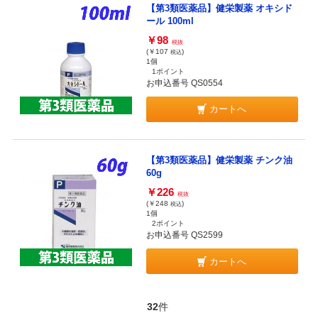
【第3類医薬品】健栄製薬 オキシド
ール 100ml
￥98
税抜
(￥107
)
税込
1個
1ポイント
お申込番号 QS0554
カートへ
【第3類医薬品】健栄製薬 チンク油
60g
￥226
税抜
(￥248
)
税込
1個
2ポイント
お申込番号 QS2599
カートへ
32
件