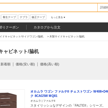
詳細
養生テープ
テプラ
修正テープ
もっと見る
替りクーポン
カタログから注文
イドキャビネット/サイドワゴン/脇机
>
木製サイドキャビネット/脇机
キャビネット/脇机
新着順
価格(安い順)
価格(高い順)
オカムラ ワゴン ファルテII チェストワゴン W408×D40
ク 8CAG5W MQ81
オカムラ | ファルテII
スタイリッシュなデザインの「FALTEII」シリーズ。