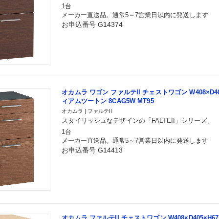
1台
メーカー直送品。通常5～7営業日以内に発送します
お申込番号 G14374
オカムラ ワゴン ファルテII チェストワゴン W408×D40
ィアムツートン 8CAG5W MT95
オカムラ | ファルテII
スタイリッシュなデザインの「FALTEII」シリーズ。
1台
メーカー直送品。通常5～7営業日以内に発送します
お申込番号 G14413
オカムラ ファルテII チェストワゴン W408×D405×H