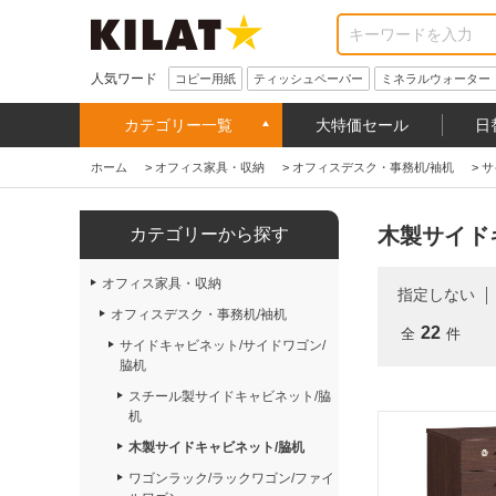
人気ワード
コピー用紙
ティッシュペーパー
ミネラルウォーター
カテゴリー一覧
大特価セール
日
ホーム
>
オフィス家具・収納
>
オフィスデスク・事務机/袖机
>
サ
木製サイド
カテゴリーから探す
オフィス家具・収納
指定しない
オフィスデスク・事務机/袖机
22
全
件
サイドキャビネット/サイドワゴン/
脇机
スチール製サイドキャビネット/脇
机
木製サイドキャビネット/脇机
ワゴンラック/ラックワゴン/ファイ