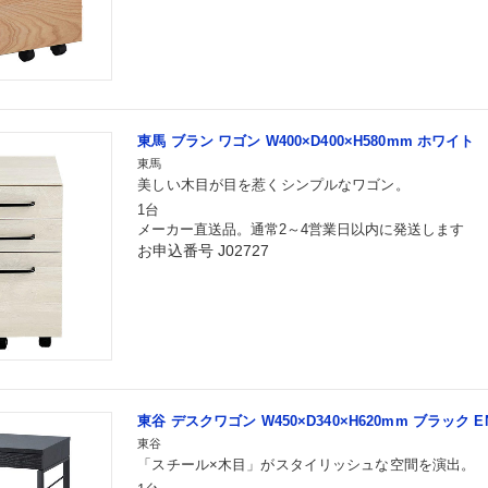
東馬 ブラン ワゴン W400×D400×H580mm ホワイト
東馬
美しい木目が目を惹くシンプルなワゴン。
1台
メーカー直送品。通常2～4営業日以内に発送します
お申込番号 J02727
東谷 デスクワゴン W450×D340×H620mm ブラック EN
東谷
「スチール×木目」がスタイリッシュな空間を演出。