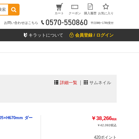
検索
カート
クーポン
購入履歴
お気に入り
お問い合わせはこちら
平日9時ｰ17時受付
キラットについて
会員登録 / ログイン
詳細一覧
サムネイル
5×H670mm ダー
￥38,266
税抜
￥42,092
税込
420ポイント