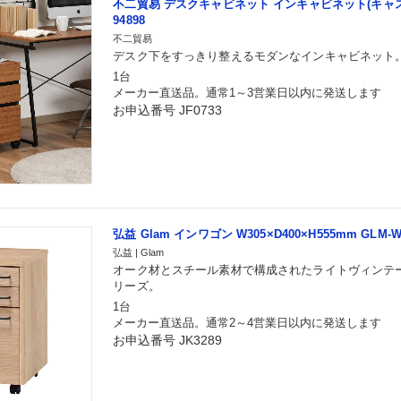
不二貿易 デスクキャビネット インキャビネット(キャスタ
94898
不二貿易
デスク下をすっきり整えるモダンなインキャビネット
1台
メーカー直送品。通常1～3営業日以内に発送します
お申込番号 JF0733
弘益 Glam インワゴン W305×D400×H555mm GLM-
弘益 | Glam
オーク材とスチール素材で構成されたライトヴィンテー
リーズ。
1台
メーカー直送品。通常2～4営業日以内に発送します
お申込番号 JK3289