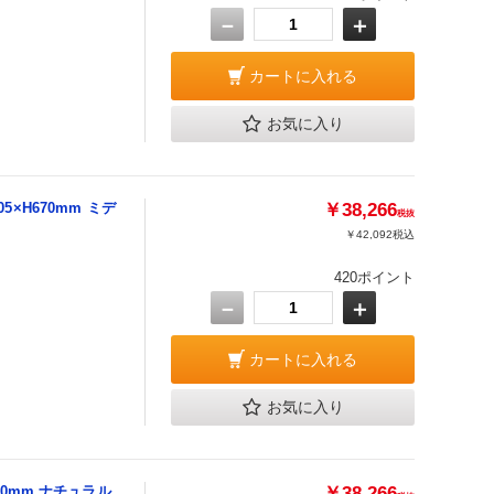
－
＋
カートに入れる
お気に入り
5×H670mm ミデ
￥38,266
税抜
￥42,092
税込
420ポイント
－
＋
カートに入れる
お気に入り
670mm ナチュラル
￥38,266