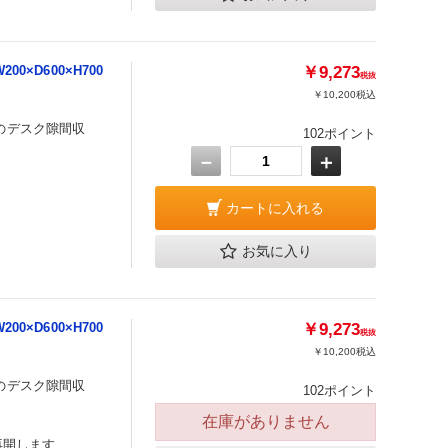
×D600×H700
￥9,273
税抜
￥10,200
税込
のデスク隙間収
102ポイント
－
＋
カートに入れる
お気に入り
×D600×H700
￥9,273
税抜
￥10,200
税込
のデスク隙間収
102ポイント
在庫がありません
再開します